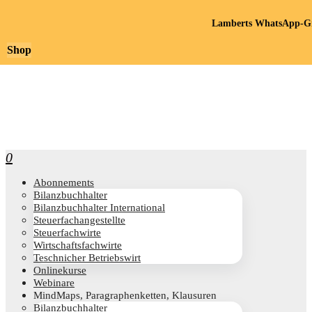
Lamberts WhatsApp-Gr
Shop
0
Abon­ne­ments
Bilanz­buch­hal­ter
Bilanz­buch­hal­ter International
Steu­er­fach­an­ge­stell­te
Steu­er­fach­wir­te
Wirt­schafts­fach­wir­te
Teschni­cher Betriebswirt
Online­kur­se
Web­i­na­re
Mind­Maps, Para­gra­phen­ket­ten, Klausuren
Bilanz­buch­hal­ter