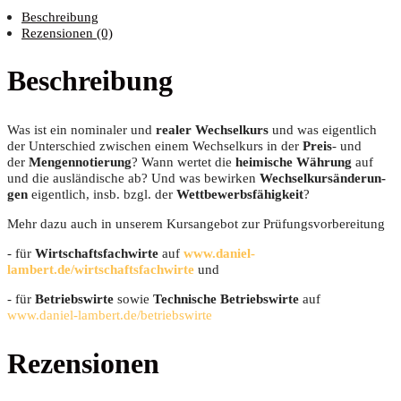
Beschreibung
Rezensionen (0)
Beschreibung
Was ist ein nomi­na­ler und
rea­ler Wech­sel­kurs
und was eigent­lich
der Unter­schied zwi­schen einem Wech­sel­kurs in der
Preis
- und
der
Men­gen­no­tie­rung
? Wann wer­tet die
hei­mi­sche Wäh­rung
auf
und die aus­län­di­sche ab? Und was bewir­ken
Wech­sel­kurs­än­de­run­
gen
eigent­lich, insb. bzgl. der
Wett­be­werbs­fä­hig­keit
?
Mehr dazu auch in unse­rem Kurs­an­ge­bot zur Prüfungsvorbereitung
- für
Wirt­schafts­fach­wir­te
auf
www.daniel-
lambert.de/wirtschaftsfachwirte
und
- für
Betriebs­wir­te
sowie
Tech­ni­sche Betriebs­wir­te
auf
www.daniel-lambert.de/betriebswirte
Rezensionen