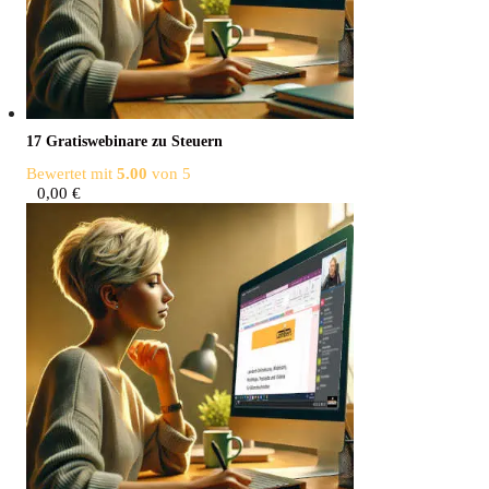
17 Gra­tis­web­i­na­re zu Steuern
Bewertet mit
5.00
von 5
0,00
€