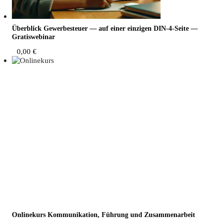
Über­blick Gewer­be­steu­er — auf einer ein­zi­gen DIN-4-Sei­te —
Gratiswebinar
0,00
€
Online­kurs Kom­mu­ni­ka­ti­on, Füh­rung und Zusammenarbeit