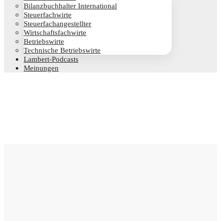
Bilanz­buch­hal­ter International
Steu­er­fach­wir­te
Steu­er­fach­an­ge­stell­ter
Wirt­schafts­fach­wir­te
Betriebs­wir­te
Tech­ni­sche Betriebswirte
Lam­­bert-Pod­­casts
Mei­nun­gen