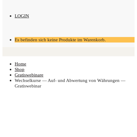
LOGIN
Es befinden sich keine Produkte im Warenkorb.
Home
Shop
Gratiswebinare
Wech­sel­kur­se — Auf- und Abwer­tung von Wäh­run­gen —
Gratiswebinar