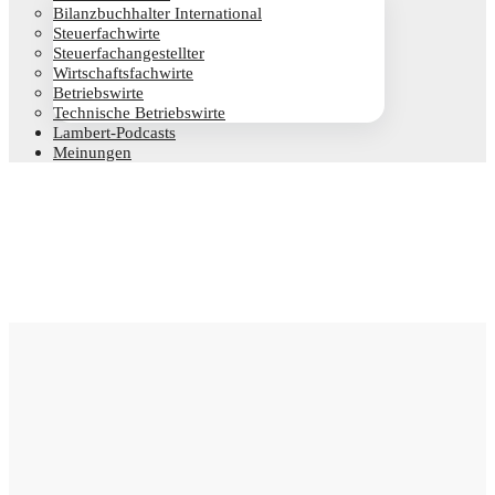
Bilanz­buch­hal­ter International
Steu­er­fach­wir­te
Steu­er­fach­an­ge­stell­ter
Wirt­schafts­fach­wir­te
Betriebs­wir­te
Tech­ni­sche Betriebswirte
Lam­­bert-Pod­­casts
Mei­nun­gen