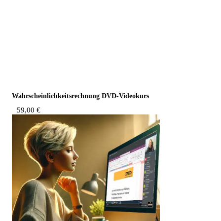
Wahr­schein­lich­keits­rech­nung DVD-Videokurs
59,00
€