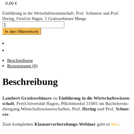
0,00
€
Einführung in die Wirtschaftswissenschaft, Prof. Schmerer und Prof.
Hering, FernUni Hagen, 5 Gratiswebinare Menge
In den Warenkorb
Beschreibung
Rezensionen (0)
Beschreibung
Lam­bert-Gra­tis­web­i­na­re
zu
Ein­füh­rung in die Wirt­schafts­wis­sen­
schaft
, Fern­Uni­ver­si­tät Hagen, Pflicht­mo­dul 31001 im Bache­lor­stu­
di­en­gang Wirt­schafts­wis­sen­schaf­ten, Prof.
Hering
und Prof.
Schme­
rer
.
Zum kom­plet­ten
Klau­sur­vor­be­rei­tungs-Web­i­nar
geht es
hier
.