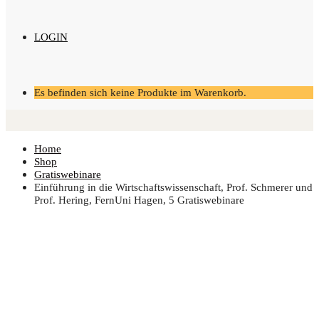
LOGIN
Es befinden sich keine Produkte im Warenkorb.
Home
Shop
Gratiswebinare
Ein­füh­rung in die Wirt­schafts­wis­sen­schaft, Prof. Schme­rer und
Prof. Hering, Fern­Uni Hagen, 5 Gratiswebinare