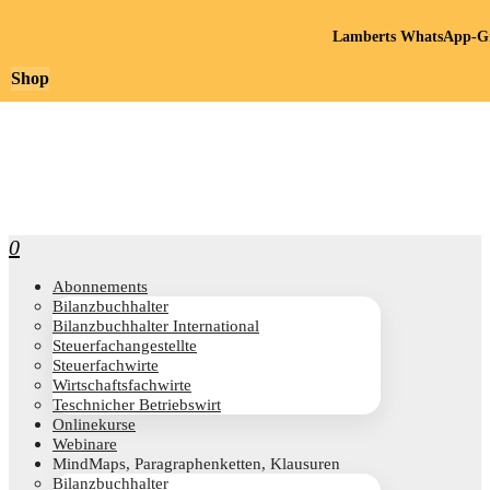
Lamberts WhatsApp-Gr
Shop
0
Abon­ne­ments
Bilanz­buch­hal­ter
Bilanz­buch­hal­ter International
Steu­er­fach­an­ge­stell­te
Steu­er­fach­wir­te
Wirt­schafts­fach­wir­te
Teschni­cher Betriebswirt
Online­kur­se
Web­i­na­re
Mind­Maps, Para­gra­phen­ket­ten, Klausuren
Bilanz­buch­hal­ter