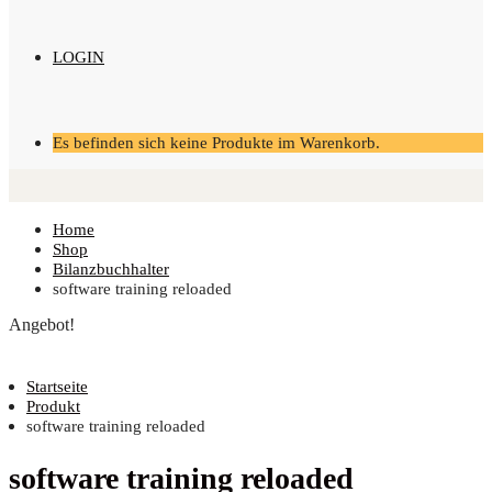
LOGIN
Es befinden sich keine Produkte im Warenkorb.
Home
Shop
Bilanzbuchhalter
soft­ware trai­ning reloaded
Angebot!
Startseite
Produkt
software training reloaded
soft­ware trai­ning reloaded