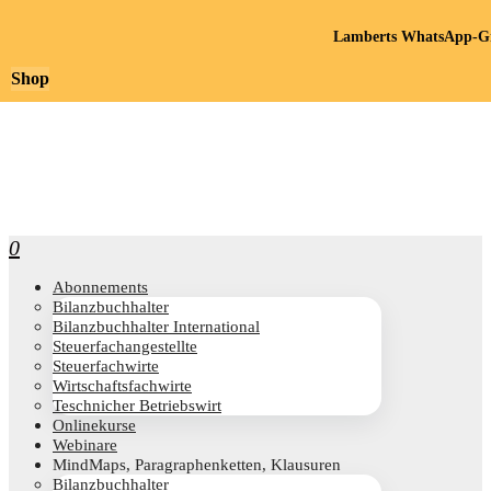
Lamberts WhatsApp-Gr
Shop
0
Abon­ne­ments
Bilanz­buch­hal­ter
Bilanz­buch­hal­ter International
Steu­er­fach­an­ge­stell­te
Steu­er­fach­wir­te
Wirt­schafts­fach­wir­te
Teschni­cher Betriebswirt
Online­kur­se
Web­i­na­re
Mind­Maps, Para­gra­phen­ket­ten, Klausuren
Bilanz­buch­hal­ter