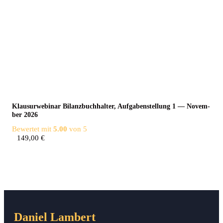
Klau­sur­web­i­nar Bilanz­buch­hal­ter, Auf­ga­ben­stel­lung 1 — Novem­
ber 2026
Bewertet mit
5.00
von 5
149,00
€
Daniel Lambert