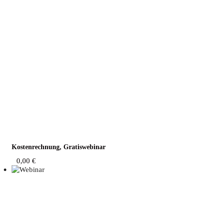
Kos­ten­rech­nung, Gratiswebinar
0,00
€