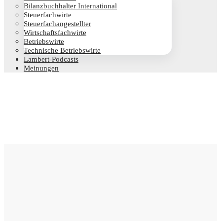
Bilanz­buch­hal­ter International
Steu­er­fach­wir­te
Steu­er­fach­an­ge­stell­ter
Wirt­schafts­fach­wir­te
Betriebs­wir­te
Tech­ni­sche Betriebswirte
Lam­­bert-Pod­­casts
Mei­nun­gen