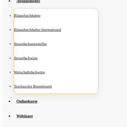
Abon­ne­ments
Bilanz­buch­hal­ter
Bilanz­buch­hal­ter International
Steu­er­fach­an­ge­stell­te
Steu­er­fach­wir­te
Wirt­schafts­fach­wir­te
Teschni­cher Betriebswirt
Online­kur­se
Web­i­na­re