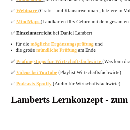
✅
Webinare
(Gratis- und Klausurwebinare, letztere in V
✅
MindMaps
(Landkarten fürs Gehirn mit dem gesamten 
✅
Einzelunterricht
bei Daniel Lambert
für die
mögliche Ergänzungsprüfung
und
die große
mündliche Prüfung
am Ende
✅
Prüfungstipps für Wirtschaftsfachwirte
(Was kam dra
✅
Videos bei YouTube
(Playlist Wirtschaftsfachwirte)
✅
Podcasts Spotify
(Audio für Wirtschaftsfachwirte)
Lamberts Lernkonzept - zum W