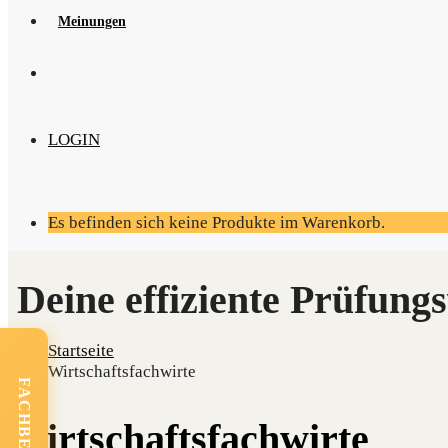
Mei­nun­gen
LOGIN
Es befinden sich keine Produkte im Warenkorb.
Startseite
Wirtschaftsfachwirte
Wirt­schafts­fach­wir­te