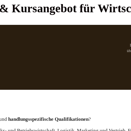
 & Kursangebot
für
Wirtsc
üb
 und
handlungsspezifische Qualifikationen
?
ks- und Betriebswirtschaft, Logistik, Marketing und Vertrieb,