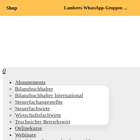
Shop
Lamberts WhatsApp-Gruppen ...
0
Abon­ne­ments
Bilanz­buch­hal­ter
Bilanz­buch­hal­ter International
Steu­er­fach­an­ge­stell­te
Steu­er­fach­wir­te
Wirt­schafts­fach­wir­te
Teschni­cher Betriebswirt
Online­kur­se
Web­i­na­re