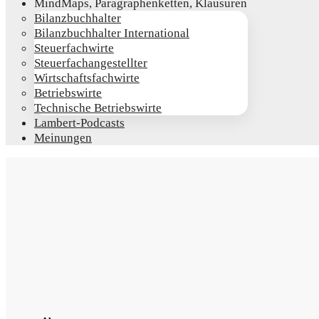
Mind­Maps, Para­gra­phen­ket­ten, Klausuren
Bilanz­buch­hal­ter
Bilanz­buch­hal­ter International
Steu­er­fach­wir­te
Steu­er­fach­an­ge­stell­ter
Wirt­schafts­fach­wir­te
Betriebs­wir­te
Tech­ni­sche Betriebswirte
Lam­­bert-Pod­­casts
Mei­nun­gen