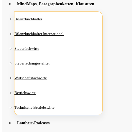
Mind­Maps, Para­gra­phen­ket­ten, Klausuren
Bilanz­buch­hal­ter
Bilanz­buch­hal­ter International
Steu­er­fach­wir­te
Steu­er­fach­an­ge­stell­ter
Wirt­schafts­fach­wir­te
Betriebs­wir­te
Tech­ni­sche Betriebswirte
Lam­­bert-Pod­­casts