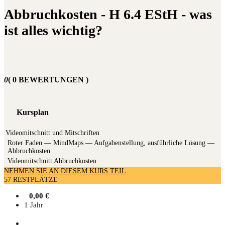
Abbruchkosten - H 6.4 EStH - was
ist alles wichtig?
0
( 0 BEWERTUNGEN )
Kursplan
Videomitschnitt und Mitschriften
Roter Faden — Mind­Maps — Auf­ga­ben­stel­lung, aus­führ­li­che Lösung —
Abbruchkosten
Video­mit­schnitt Abbruchkosten
NEHMEN SIE AN DIESEM KURS TEIL
57 RESTPLÄTZE
0,00
€
1 Jahr