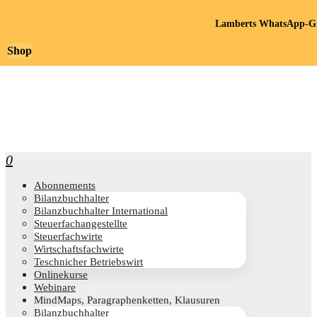
Lamberts WhatsApp-Gr
Shop
0
Abon­ne­ments
Bilanz­buch­hal­ter
Bilanz­buch­hal­ter International
Steu­er­fach­an­ge­stell­te
Steu­er­fach­wir­te
Wirt­schafts­fach­wir­te
Teschni­cher Betriebswirt
Online­kur­se
Web­i­na­re
Mind­Maps, Para­gra­phen­ket­ten, Klausuren
Bilanz­buch­hal­ter