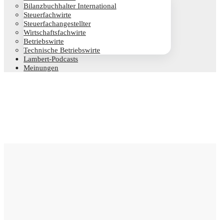
Bilanz­buch­hal­ter International
Steu­er­fach­wir­te
Steu­er­fach­an­ge­stell­ter
Wirt­schafts­fach­wir­te
Betriebs­wir­te
Tech­ni­sche Betriebswirte
Lam­­bert-Pod­­casts
Mei­nun­gen