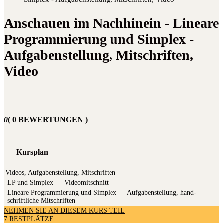
Anschauen im Nachhinein - Lineare
Programmierung und Simplex -
Aufgabenstellung, Mitschriften,
Video
0
( 0 BEWERTUNGEN )
Kursplan
Videos, Aufgabenstellung, Mitschriften
LP und Sim­plex — Videomitschnitt
Linea­re Pro­gram­mie­rung und Sim­plex — Auf­ga­ben­stel­lung, hand­
schrift­li­che Mitschriften
NEHMEN SIE AN DIESEM KURS TEIL
7 RESTPLÄTZE