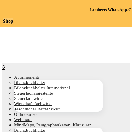
Lamberts WhatsApp-Gr
Shop
0
Abon­ne­ments
Bilanz­buch­hal­ter
Bilanz­buch­hal­ter International
Steu­er­fach­an­ge­stell­te
Steu­er­fach­wir­te
Wirt­schafts­fach­wir­te
Teschni­cher Betriebswirt
Online­kur­se
Web­i­na­re
Mind­Maps, Para­gra­phen­ket­ten, Klausuren
Bilanz­buch­hal­ter