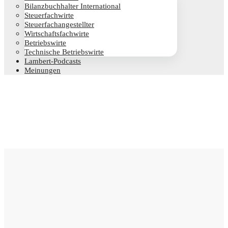
Bilanz­buch­hal­ter International
Steu­er­fach­wir­te
Steu­er­fach­an­ge­stell­ter
Wirt­schafts­fach­wir­te
Betriebs­wir­te
Tech­ni­sche Betriebswirte
Lam­­bert-Pod­­casts
Mei­nun­gen