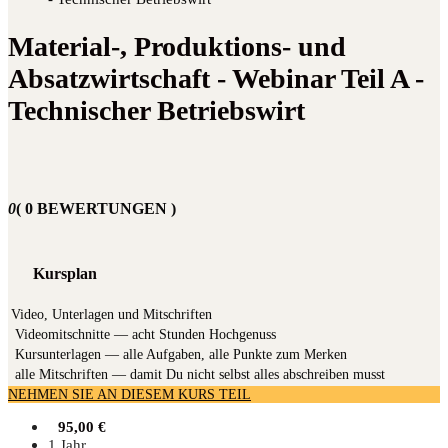
Material-, Produktions- und
Absatzwirtschaft - Webinar Teil A -
Technischer Betriebswirt
0
( 0 BEWERTUNGEN )
Kursplan
Video, Unterlagen und Mitschriften
Video­mit­schnit­te — acht Stun­den Hochgenuss
Kurs­un­ter­la­gen — alle Auf­ga­ben, alle Punk­te zum Merken
alle Mit­schrif­ten — damit Du nicht selbst alles abschrei­ben musst
NEHMEN SIE AN DIESEM KURS TEIL
95,00
€
1 Jahr