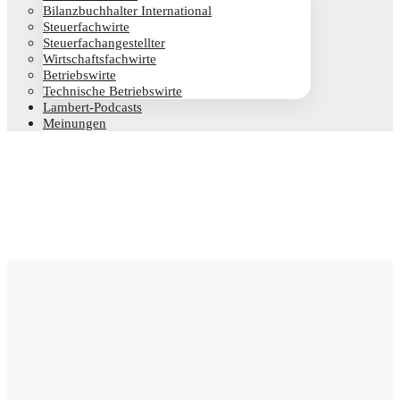
Bilanz­buch­hal­ter International
Steu­er­fach­wir­te
Steu­er­fach­an­ge­stell­ter
Wirt­schafts­fach­wir­te
Betriebs­wir­te
Tech­ni­sche Betriebswirte
Lam­­bert-Pod­­casts
Mei­nun­gen