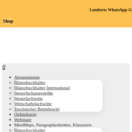
Lamberts WhatsApp-Gr
Shop
0
Abon­ne­ments
Bilanz­buch­hal­ter
Bilanz­buch­hal­ter International
Steu­er­fach­an­ge­stell­te
Steu­er­fach­wir­te
Wirt­schafts­fach­wir­te
Teschni­cher Betriebswirt
Online­kur­se
Web­i­na­re
Mind­Maps, Para­gra­phen­ket­ten, Klausuren
Bilanz­buch­hal­ter