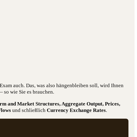
A Exam auch. Das, was also hän­gen­blei­ben soll, wird Ihnen
h — so wie Sie es brauchen.
rm and Mar­ket Struc­tures, Aggre­ga­te Out­put, Pri­ces,
 Flows
und schließ­lich
Cur­ren­cy Exch­an­ge Rates
.