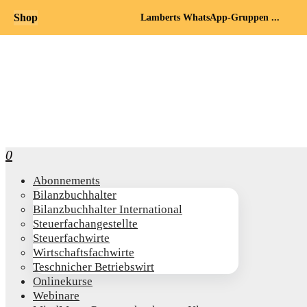
Shop
Lamberts WhatsApp-Gruppen ...
0
Abon­ne­ments
Bilanz­buch­hal­ter
Bilanz­buch­hal­ter International
Steu­er­fach­an­ge­stell­te
Steu­er­fach­wir­te
Wirt­schafts­fach­wir­te
Teschni­cher Betriebswirt
Online­kur­se
Web­i­na­re