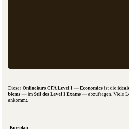
Die­ser
Online­kurs CFA Level I — Eco­no­mics
ist die
idea­l
blems
— im
Stil des Level I Exams
— abzu­fra­gen. Vie­le L
ankommt.
Kursplan