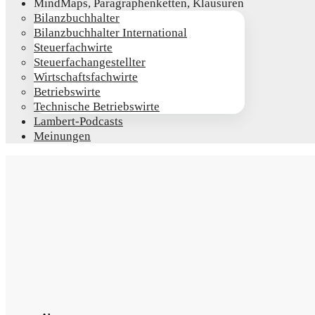
Mind­Maps, Para­gra­phen­ket­ten, Klausuren
Bilanz­buch­hal­ter
Bilanz­buch­hal­ter International
Steu­er­fach­wir­te
Steu­er­fach­an­ge­stell­ter
Wirt­schafts­fach­wir­te
Betriebs­wir­te
Tech­ni­sche Betriebswirte
Lam­­bert-Pod­­casts
Mei­nun­gen