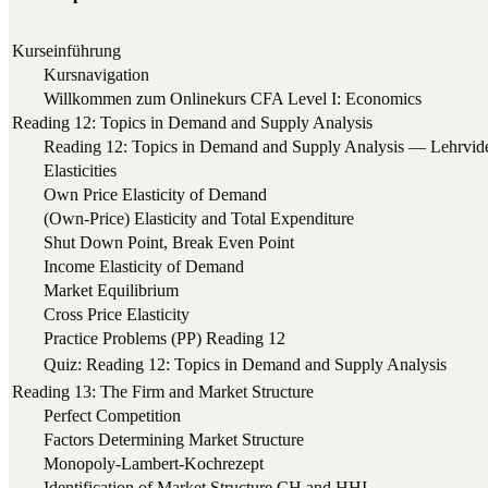
Kurseinführung
Kurs­na­vi­ga­ti­on
Will­kom­men zum Online­kurs CFA Level I: Economics
Reading 12: Topics in Demand and Supply Analysis
Rea­ding 12: Topics in Demand and Sup­p­ly Ana­ly­sis — Lehrvid
Ela­s­ti­ci­ties
Own Pri­ce Ela­s­ti­ci­ty of Demand
(Own-Pri­ce) Ela­s­ti­ci­ty and Total Expenditure
Shut Down Point, Break Even Point
Inco­me Ela­s­ti­ci­ty of Demand
Mar­ket Equilibrium
Cross Pri­ce Elasticity
Prac­ti­ce Pro­blems (PP) Rea­ding 12
Quiz: Rea­ding 12: Topics in Demand and Sup­p­ly Analysis
Reading 13: The Firm and Market Structure
Per­fect Competition
Fac­tors Deter­mi­ning Mar­ket Structure
Mono­po­ly-Lam­bert-Koch­re­zept
Iden­ti­fi­ca­ti­on of Mar­ket Struc­tu­re CH and HHI