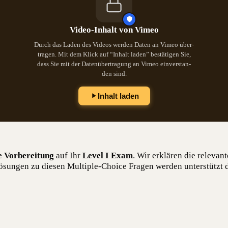
Video-Inhalt von Vimeo
Durch das Laden des Vide­os wer­den Daten an Vimeo über­
tra­gen. Mit dem Klick auf “Inhalt laden” bestä­ti­gen Sie,
dass Sie mit der Daten­über­tra­gung an Vimeo ein­ver­stan­
den sind.
Inhalt laden
e Vor­be­rei­tung
auf Ihr
Level I Exam
. Wir erklä­ren die rele­van
ösun­gen zu die­sen Mul­ti­ple-Choice Fra­gen wer­den unter­stützt