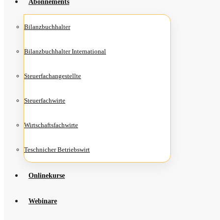
Abon­ne­ments
Bilanz­buch­hal­ter
Bilanz­buch­hal­ter International
Steu­er­fach­an­ge­stell­te
Steu­er­fach­wir­te
Wirt­schafts­fach­wir­te
Teschni­cher Betriebswirt
Online­kur­se
Web­i­na­re