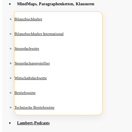
Mind­Maps, Para­gra­phen­ket­ten, Klausuren
Bilanz­buch­hal­ter
Bilanz­buch­hal­ter International
Steu­er­fach­wir­te
Steu­er­fach­an­ge­stell­ter
Wirt­schafts­fach­wir­te
Betriebs­wir­te
Tech­ni­sche Betriebswirte
Lam­­bert-Pod­­casts