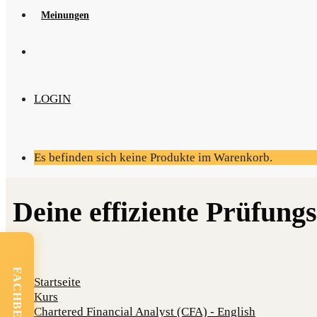
Mei­nun­gen
LOGIN
Es befinden sich keine Produkte im Warenkorb.
Startseite
Kurs
Chartered Financial Analyst (CFA) - English