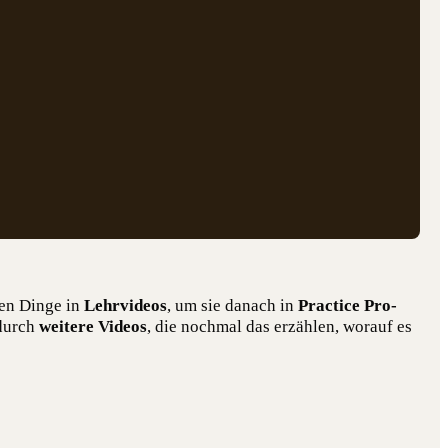
­ten Din­ge in
Lehr­vi­de­os
, um sie danach in
Prac­ti­ce Pro­
 durch
wei­te­re Vide­os
, die noch­mal das erzäh­len, wor­auf es