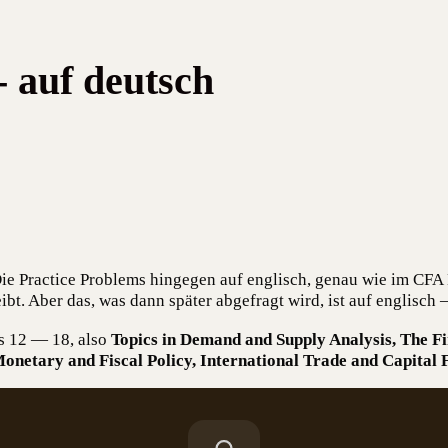
- auf deutsch
Die Prac­ti­ce Pro­blems hin­ge­gen auf eng­lisch, genau wie im CF
leibt. Aber das, was dann spä­ter abge­fragt wird, ist auf eng­lisc
gs 12 — 18, also
Topics in Demand and Sup­p­ly Ana­ly­sis, The Fi
e­ta­ry and Fis­cal Poli­cy, Inter­na­tio­nal Trade and Capi­tal