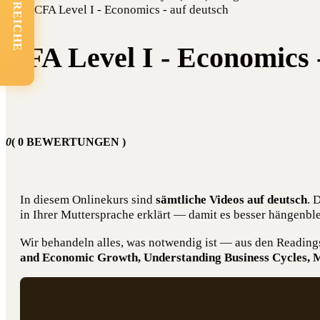
FACHBEREICHE
CFA Level I - Economics - auf deutsch
CFA Level I - Economics 
0
( 0 BEWERTUNGEN )
In die­sem Online­kurs sind
sämt­li­che Vide­os auf deutsch
. 
in Ihrer Mut­ter­spra­che erklärt — damit es bes­ser hän­gen­b
Wir behan­deln alles, was not­wen­dig ist — aus den Rea­din
and Eco­no­mic Growth, Under­stan­ding Busi­ness Cycles, Mon