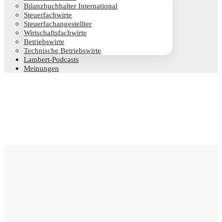
Bilanz­buch­hal­ter International
Steu­er­fach­wir­te
Steu­er­fach­an­ge­stell­ter
Wirt­schafts­fach­wir­te
Betriebs­wir­te
Tech­ni­sche Betriebswirte
Lam­­bert-Pod­­casts
Mei­nun­gen