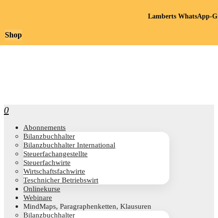
Lamberts WhatsApp-Gr
Shop
0
Abon­ne­ments
Bilanz­buch­hal­ter
Bilanz­buch­hal­ter International
Steu­er­fach­an­ge­stell­te
Steu­er­fach­wir­te
Wirt­schafts­fach­wir­te
Teschni­cher Betriebswirt
Online­kur­se
Web­i­na­re
Mind­Maps, Para­gra­phen­ket­ten, Klausuren
Bilanz­buch­hal­ter