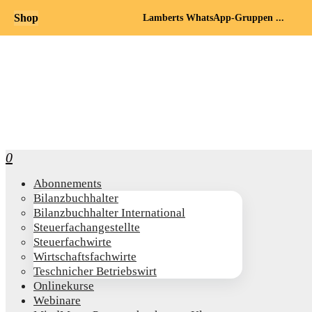
Shop
Lamberts WhatsApp-Gruppen ...
0
Abon­ne­ments
Bilanz­buch­hal­ter
Bilanz­buch­hal­ter International
Steu­er­fach­an­ge­stell­te
Steu­er­fach­wir­te
Wirt­schafts­fach­wir­te
Teschni­cher Betriebswirt
Online­kur­se
Web­i­na­re