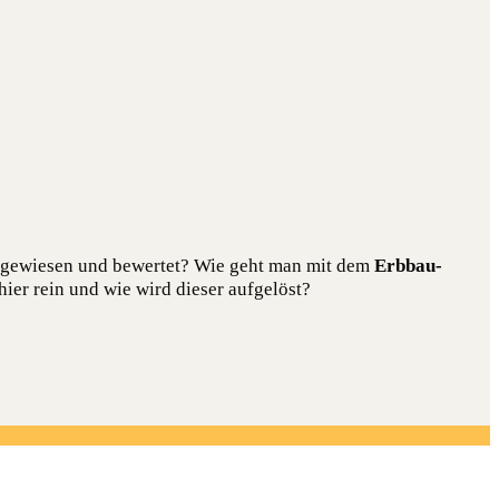
 aus­ge­wie­sen und bewer­tet? Wie geht man mit dem
Erb­bau­
hier rein und wie wird die­ser aufgelöst?