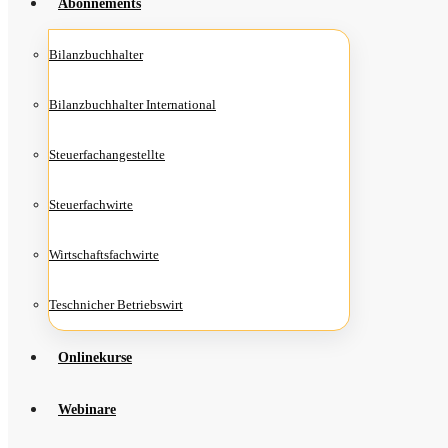
Abon­ne­ments
Bilanz­buch­hal­ter
Bilanz­buch­hal­ter International
Steu­er­fach­an­ge­stell­te
Steu­er­fach­wir­te
Wirt­schafts­fach­wir­te
Teschni­cher Betriebswirt
Online­kur­se
Web­i­na­re