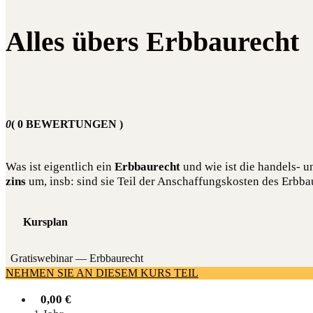
Alles übers Erbbaurecht
0
( 0 BEWERTUNGEN )
Was ist eigent­lich ein
Erb­bau­recht
und wie ist die han­dels- u
zins
um, insb: sind sie Teil der Anschaf­fungs­kos­ten des Erb­ba
Kursplan
Gra­tis­web­i­nar — Erbbaurecht
NEHMEN SIE AN DIESEM KURS TEIL
0,00
€