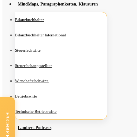
Mind­Maps, Para­gra­phen­ket­ten, Klausuren
Bilanz­buch­hal­ter
Bilanz­buch­hal­ter International
Steu­er­fach­wir­te
Steu­er­fach­an­ge­stell­ter
Wirt­schafts­fach­wir­te
Betriebs­wir­te
Tech­ni­sche Betriebswirte
FACHBEREICHE
Lam­­bert-Pod­­casts