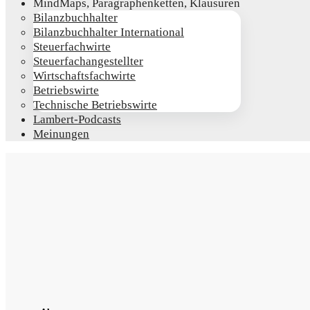
Mind­Maps, Para­gra­phen­ket­ten, Klausuren
Bilanz­buch­hal­ter
Bilanz­buch­hal­ter International
Steu­er­fach­wir­te
Steu­er­fach­an­ge­stell­ter
Wirt­schafts­fach­wir­te
Betriebs­wir­te
Tech­ni­sche Betriebswirte
Lam­­bert-Pod­­casts
Mei­nun­gen