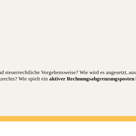
nd steu­er­recht­li­che Vor­ge­hens­wei­se? Wie wird es ange­setzt,
u­rechts? Wie spielt ein
akti­ver Rech­nungs­ab­gren­zungs­pos­ten