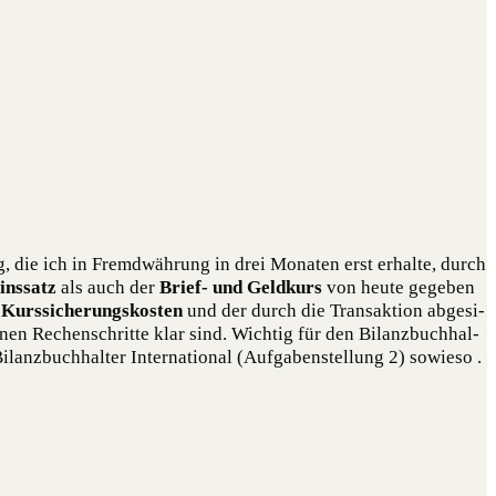
g, die ich in Fremd­wäh­rung in drei Mona­ten erst erhal­te, durch
ins­satz
als auch der
Brief- und Geld­kurs
von heu­te gege­ben
e
Kurs­si­che­rungs­kos­ten
und der durch die Trans­ak­ti­on abge­si­
­nen Rechen­schrit­te klar sind. Wich­tig für den Bilanz­buch­hal­
lanz­buch­hal­ter Inter­na­tio­nal (Auf­ga­ben­stel­lung 2) sowieso .