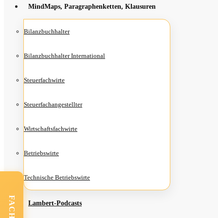
Mind­Maps, Para­gra­phen­ket­ten, Klausuren
Bilanz­buch­hal­ter
Bilanz­buch­hal­ter International
Steu­er­fach­wir­te
Steu­er­fach­an­ge­stell­ter
Wirt­schafts­fach­wir­te
Betriebs­wir­te
Tech­ni­sche Betriebswirte
Lam­­bert-Pod­­casts