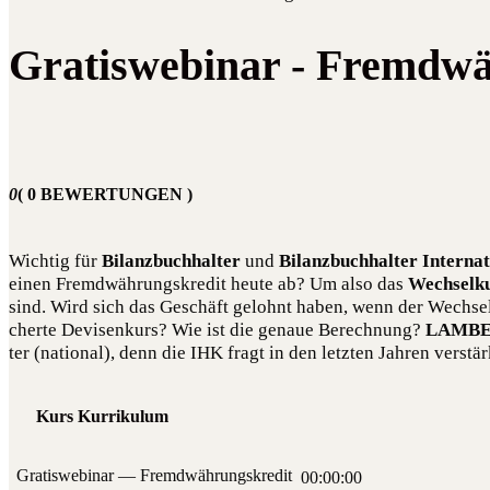
Gratiswebinar - Fremdwä
0
( 0 BEWERTUNGEN )
Wich­tig für
Bilanz­buch­hal­ter
und
Bilanz­buch­hal­ter Inter­na­t
einen Fremd­wäh­rungs­kre­dit heu­te ab? Um also das
Wech­sel­ku
sind. Wird sich das Geschäft gelohnt haben, wenn der Wech­sel­
cher­te Devi­sen­kurs? Wie ist die genaue Berech­nung?
LAMBE
ter (natio­nal), denn die IHK fragt in den letz­ten Jah­ren ver­stärk
Kurs Kurrikulum
Gra­tis­web­i­nar — Fremdwährungskredit
00:00:00