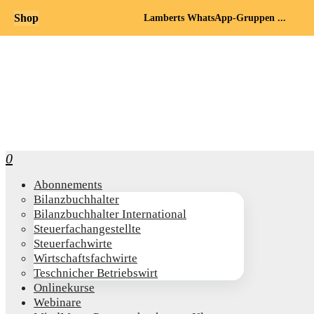
Shop
Lamberts WhatsApp-Gruppen ...
0
Abon­ne­ments
Bilanz­buch­hal­ter
Bilanz­buch­hal­ter International
Steu­er­fach­an­ge­stell­te
Steu­er­fach­wir­te
Wirt­schafts­fach­wir­te
Teschni­cher Betriebswirt
Online­kur­se
Web­i­na­re