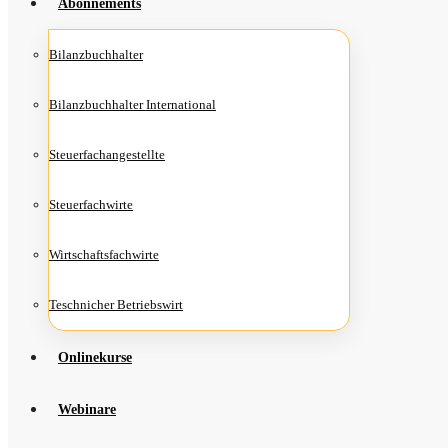
Abon­ne­ments
Bilanz­buch­hal­ter
Bilanz­buch­hal­ter International
Steu­er­fach­an­ge­stell­te
Steu­er­fach­wir­te
Wirt­schafts­fach­wir­te
Teschni­cher Betriebswirt
Online­kur­se
Web­i­na­re