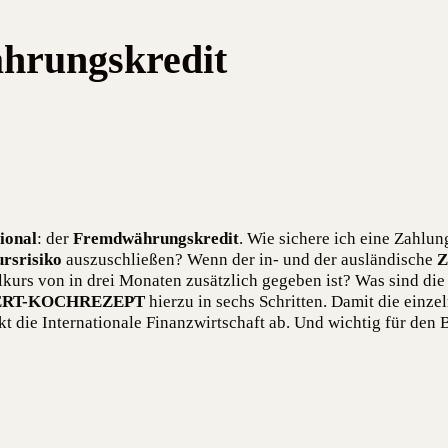
hrungskredit
io­nal
: der
Fremd­wäh­rungs­kre­dit
. Wie siche­re ich eine Zah­lun
rs­ri­si­ko
aus­zu­schlie­ßen? Wenn der in- und der aus­län­di­sche
Z
kurs von in drei Mona­ten zusätz­lich gege­ben ist? Was sind di
RT-KOCHREZEPT
hier­zu in sechs Schrit­ten. Damit die ein­zel
t die Inter­na­tio­na­le Finanz­wirt­schaft ab. Und wich­tig für den Bi