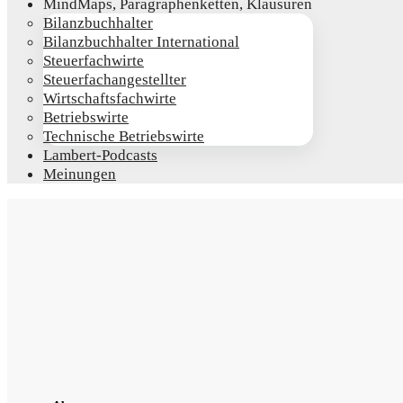
Mind­Maps, Para­gra­phen­ket­ten, Klausuren
Bilanz­buch­hal­ter
Bilanz­buch­hal­ter International
Steu­er­fach­wir­te
Steu­er­fach­an­ge­stell­ter
Wirt­schafts­fach­wir­te
Betriebs­wir­te
Tech­ni­sche Betriebswirte
Lam­­bert-Pod­­casts
Mei­nun­gen