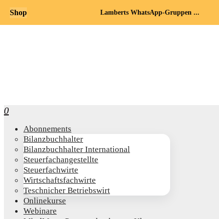
Shop
Lamberts WhatsApp-Gruppen ...
0
Abon­ne­ments
Bilanz­buch­hal­ter
Bilanz­buch­hal­ter International
Steu­er­fach­an­ge­stell­te
Steu­er­fach­wir­te
Wirt­schafts­fach­wir­te
Teschni­cher Betriebswirt
Online­kur­se
Web­i­na­re