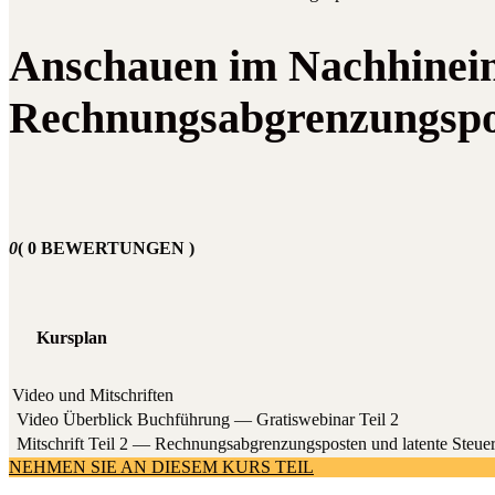
Anschauen im Nachhinein 
Rechnungsabgrenzungspos
0
( 0 BEWERTUNGEN )
Kursplan
Video und Mitschriften
Video Über­blick Buch­füh­rung — Gra­tis­web­i­nar Teil 2
Mit­schrift Teil 2 — Rech­nungs­ab­gren­zungs­pos­ten und laten­te Steue
NEHMEN SIE AN DIESEM KURS TEIL