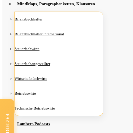
Mind­Maps, Para­gra­phen­ket­ten, Klausuren
Bilanz­buch­hal­ter
Bilanz­buch­hal­ter International
Steu­er­fach­wir­te
Steu­er­fach­an­ge­stell­ter
Wirt­schafts­fach­wir­te
Betriebs­wir­te
Tech­ni­sche Betriebswirte
Lam­­bert-Pod­­casts