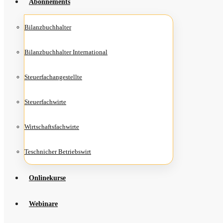
Abon­ne­ments
Bilanz­buch­hal­ter
Bilanz­buch­hal­ter International
Steu­er­fach­an­ge­stell­te
Steu­er­fach­wir­te
Wirt­schafts­fach­wir­te
Teschni­cher Betriebswirt
Online­kur­se
Web­i­na­re