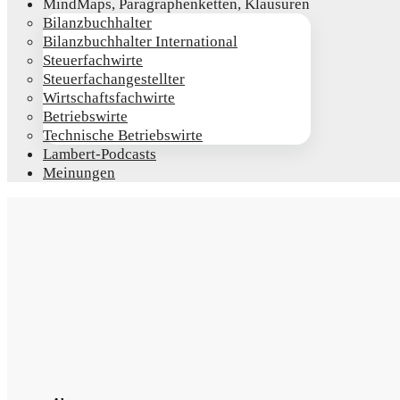
Mind­Maps, Para­gra­phen­ket­ten, Klausuren
Bilanz­buch­hal­ter
Bilanz­buch­hal­ter International
Steu­er­fach­wir­te
Steu­er­fach­an­ge­stell­ter
Wirt­schafts­fach­wir­te
Betriebs­wir­te
Tech­ni­sche Betriebswirte
Lam­­bert-Pod­­casts
Mei­nun­gen