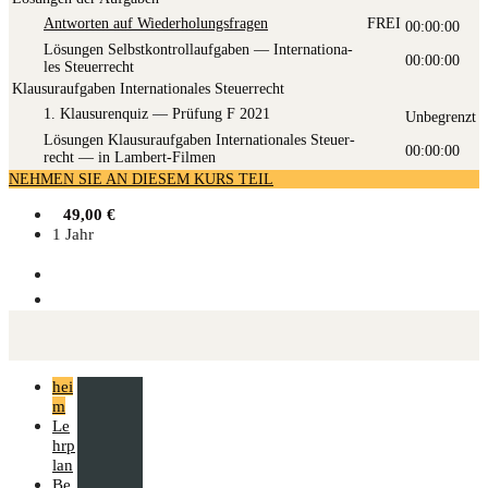
Ant­wor­ten auf Wiederholungsfragen
FREI
00:00:00
Lösun­gen Selbst­kon­troll­auf­ga­ben — Inter­na­tio­na­
00:00:00
les Steuerrecht
Klausuraufgaben Internationales Steuerrecht
1. Klau­su­ren­quiz — Prü­fung F 2021
Unbegrenzt
Lösun­gen Klau­sur­auf­ga­ben Inter­na­tio­na­les Steu­er­
00:00:00
recht — in Lambert-Filmen
NEHMEN SIE AN DIESEM KURS TEIL
49,00
€
1 Jahr
hei
m
Le
hrp
lan
Be