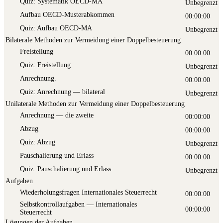
Quiz: Sys­te­ma­tik OECD-MA
Unbegrenzt
Auf­bau OECD-Musterabkommen
00:00:00
Quiz: Auf­bau OECD-MA
Unbegrenzt
Bilaterale Methoden zur Vermeidung einer Doppelbesteuerung
Frei­stel­lung
00:00:00
Quiz: Frei­stel­lung
Unbegrenzt
Anrech­nung.
00:00:00
Quiz: Anrech­nung — bilateral
Unbegrenzt
Unilaterale Methoden zur Vermeidung einer Doppelbesteuerung
Anrech­nung — die zweite
00:00:00
Abzug
00:00:00
Quiz: Abzug
Unbegrenzt
Pau­scha­lie­rung und Erlass
00:00:00
Quiz: Pau­scha­lie­rung und Erlass
Unbegrenzt
Aufgaben
Wie­der­ho­lungs­fra­gen Inter­na­tio­na­les Steuerrecht
00:00:00
Selbst­kon­troll­auf­ga­ben — Inter­na­tio­na­les
00:00:00
Steuerrecht
Lösungen der Aufgaben