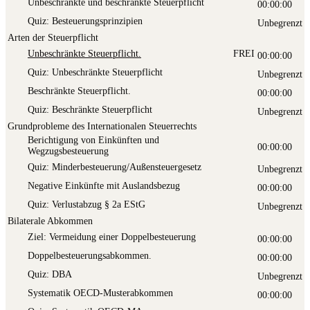
Unbe­schränk­te und beschränk­te Steuerpflicht
00:00:00
Quiz: Besteue­rungs­prin­zi­pi­en
Unbegrenzt
Arten der Steuerpflicht
Unbe­schränk­te Steuerpflicht.
FREI
00:00:00
Quiz: Unbe­schränk­te Steuerpflicht
Unbegrenzt
Beschränk­te Steuerpflicht.
00:00:00
Quiz: Beschränk­te Steuerpflicht
Unbegrenzt
Grundprobleme des Internationalen Steuerrechts
Berich­ti­gung von Ein­künf­ten und
00:00:00
Wegzugsbesteuerung
Quiz: Minderbesteuerung/Außensteuergesetz
Unbegrenzt
Nega­ti­ve Ein­künf­te mit Auslandsbezug
00:00:00
Quiz: Ver­lust­ab­zug § 2a EStG
Unbegrenzt
Bilaterale Abkommen
Ziel: Ver­mei­dung einer Doppelbesteuerung
00:00:00
Dop­pel­be­steue­rungs­ab­kom­men.
00:00:00
Quiz: DBA
Unbegrenzt
Sys­te­ma­tik OECD-Musterabkommen
00:00:00