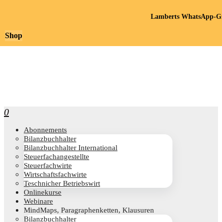
Lamberts WhatsApp-Gr
Shop
0
Abon­ne­ments
Bilanz­buch­hal­ter
Bilanz­buch­hal­ter International
Steu­er­fach­an­ge­stell­te
Steu­er­fach­wir­te
Wirt­schafts­fach­wir­te
Teschni­cher Betriebswirt
Online­kur­se
Web­i­na­re
Mind­Maps, Para­gra­phen­ket­ten, Klausuren
Bilanz­buch­hal­ter