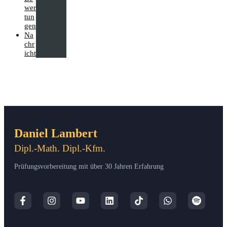
wer
tun
gen
Na
chr
icht
Daniel Lambert
Dipl.-Math. Dipl.-Kfm.
Prüfungsvorbereitung mit über 30 Jahren Erfahrung