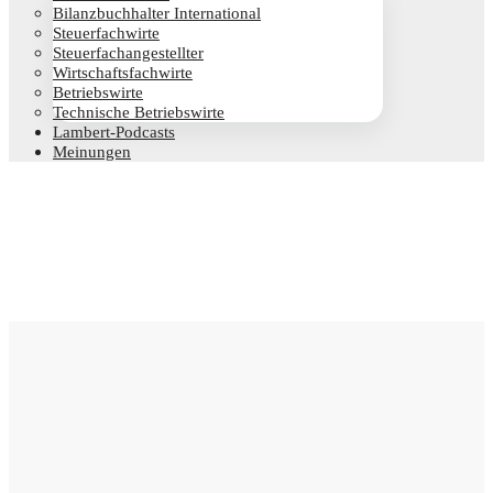
Bilanz­buch­hal­ter International
Steu­er­fach­wir­te
Steu­er­fach­an­ge­stell­ter
Wirt­schafts­fach­wir­te
Betriebs­wir­te
Tech­ni­sche Betriebswirte
Lam­­bert-Pod­­casts
Mei­nun­gen