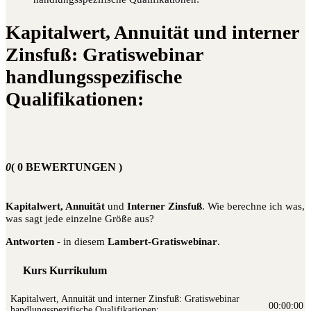
Kapitalwert, Annuität und interner
Zinsfuß: Gratiswebinar
handlungsspezifische
Qualifikationen:
0
( 0 BEWERTUNGEN )
Kapi­tal­wert, Annui­tät
und
Inter­ner Zins­fuß
. Wie berech­ne ich was,
was sagt jede ein­zel­ne Grö­ße aus?
Ant­wor­ten
- in die­sem
Lam­bert-Gra­tis­web­i­nar
.
Kurs Kurrikulum
Kapi­tal­wert, Annui­tät und inter­ner Zins­fuß: Gra­tis­web­i­nar
00:00:00
hand­lungs­spe­zi­fi­sche Qualifikationen: