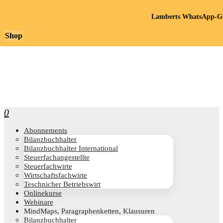
Lamberts WhatsApp-Gr
Shop
0
Abon­ne­ments
Bilanz­buch­hal­ter
Bilanz­buch­hal­ter International
Steu­er­fach­an­ge­stell­te
Steu­er­fach­wir­te
Wirt­schafts­fach­wir­te
Teschni­cher Betriebswirt
Online­kur­se
Web­i­na­re
Mind­Maps, Para­gra­phen­ket­ten, Klausuren
Bilanz­buch­hal­ter