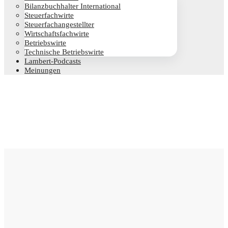
Bilanz­buch­hal­ter International
Steu­er­fach­wir­te
Steu­er­fach­an­ge­stell­ter
Wirt­schafts­fach­wir­te
Betriebs­wir­te
Tech­ni­sche Betriebswirte
Lam­­bert-Pod­­casts
Mei­nun­gen