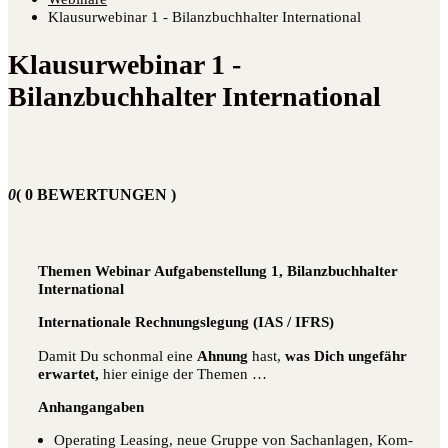
Klausurwebinar 1 - Bilanzbuchhalter International
Klausurwebinar 1 -
Bilanzbuchhalter International
0
( 0 BEWERTUNGEN )
The­men Web­i­nar Auf­ga­ben­stel­lung 1, Bilanz­buch­hal­ter
International
Inter­na­tio­na­le Rech­nungs­le­gung (IAS / IFRS)
Damit Du schon­mal eine
Ahnung
hast,
was Dich unge­fähr
erwar­tet,
hier eini­ge der Themen …
Anhan­g­an­ga­ben
Ope­ra­ting Lea­sing, neue Grup­pe von Sach­an­la­gen, Kom­