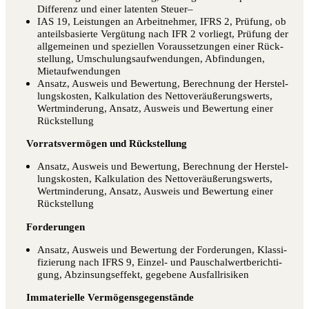
Dif­fe­renz und einer laten­ten Steuer–
IAS 19, Leis­tun­gen an Arbeit­neh­mer, IFRS 2, Prü­fung, ob
anteils­ba­sier­te Ver­gü­tung nach IFR 2 vor­liegt, Prü­fung der
all­ge­mei­nen und spe­zi­el­len Vor­aus­set­zun­gen einer Rück­
stel­lung, Umschu­lungs­auf­wen­dun­gen, Abfin­dun­gen,
Mietaufwendungen
Ansatz, Aus­weis und Bewer­tung, Berech­nung der Her­stel­
lungs­kos­ten, Kal­ku­la­ti­on des Net­to­ver­äu­ße­rungs­werts,
Wert­min­de­rung, Ansatz, Aus­weis und Bewer­tung einer
Rückstellung
Vor­rats­ver­mö­gen und Rückstellung
Ansatz, Aus­weis und Bewer­tung, Berech­nung der Her­stel­
lungs­kos­ten, Kal­ku­la­ti­on des Net­to­ver­äu­ße­rungs­werts,
Wert­min­de­rung, Ansatz, Aus­weis und Bewer­tung einer
Rückstellung
For­de­run­gen
Ansatz, Aus­weis und Bewer­tung der For­de­run­gen, Klas­si­
fi­zie­rung nach IFRS 9, Ein­zel- und Pau­schal­wert­be­rich­ti­
gung, Abzin­sungs­ef­fekt, gege­be­ne Ausfallrisiken
Imma­te­ri­el­le Vermögensgegenstände