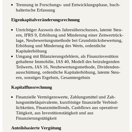
Tren­nung in For­schungs- und Ent­wick­lungs­pha­se, buch­
hal­te­ri­sche Erfassung
Eigen­ka­pi­tal­ver­än­de­rungs­rech­nung
Unrich­ti­ger Aus­weis des Jah­res­über­schus­ses, laten­te Steu­
ern, IFRS 9, Erhö­hung und Min­de­rung einer Zeit­wert­rück­
la­ge, Neu­be­wer­tungs­me­tho­de bei Grund­stücks­be­wer­tung,
Erhö­hung und Min­de­rung des Werts, ordent­li­che
Kapitalerhöhung
Umgang mit Bilan­zie­rungs­feh­lern, als Finanz­in­ves­ti­ti­on
gehal­te­ne Immo­bi­lie, IAS 40, Modell des bei­zu­le­gen­den
Teil­werts, IAS 16, Neu­be­wer­tungs­me­tho­de, Divi­den­den­
aus­schüt­tung, ordent­li­che Kapi­tal­erhö­hung, laten­te Steu­
ern, sons­ti­ges Ergeb­nis, Gesamtergebnis
Kapi­tal­fluss­rech­nung
Finan­zi­el­le Ver­mö­gens­wer­te, Zah­lungs­mit­tel und Zah­
lungs­mit­tel­äqui­va­len­te, kurz­fris­ti­ge finan­zi­el­le Ver­bind­
lich­kei­ten, Finanz­mit­tel­fonds, Cash­flows aus ope­ra­ti­ver
Tätig­keit, aus Inves­ti­ti­ons­tä­tig­keit und aus
Finanzierungstätigkeit
Anteils­ba­sier­te Vergütung