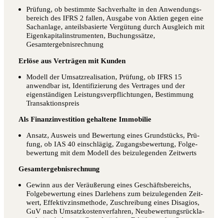
Prü­fung, ob bestimm­te Sach­ver­hal­te in den Anwen­dungs­
be­reich des IFRS 2 fal­len, Aus­ga­be von Akti­en gegen eine
Sach­an­la­ge, anteils­ba­sier­te Ver­gü­tung durch Aus­gleich mit
Eigen­ka­pi­tal­in­stru­men­ten, Buchungs­sät­ze,
Gesamtergebnisrechnung
Erlö­se aus Ver­trä­gen mit Kunden
Modell der Umsatz­rea­li­sa­ti­on, Prü­fung, ob IFRS 15
anwend­bar ist, Iden­ti­fi­zie­rung des Ver­tra­ges und der
eigen­stän­di­gen Leis­tungs­ver­pflich­tun­gen, Bestim­mung
Transaktionspreis
Als Finanz­in­ves­ti­ti­on gehal­te­ne Immobilie
Ansatz, Aus­weis und Bewer­tung eines Grund­stücks, Prü­
fung, ob IAS 40 ein­schlä­gig, Zugangs­be­wer­tung, Fol­ge­
be­wer­tung mit dem Modell des bei­zu­le­gen­den Zeitwerts
Gesamt­ergeb­nis­rech­nung
Gewinn aus der Ver­äu­ße­rung eines Geschäfts­be­reichs,
Fol­ge­be­wer­tung eines Dar­le­hens zum bei­zu­le­gen­den Zeit­
wert, Effek­tiv­zins­me­tho­de, Zuschrei­bung eines Dis­agios,
GuV nach Umsatz­kos­ten­ver­fah­ren, Neu­be­wer­tungs­rück­la­