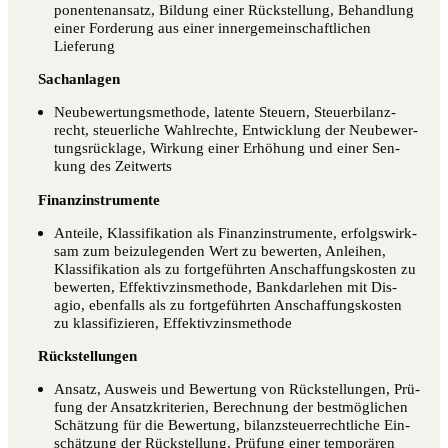
po­nen­ten­an­satz, Bil­dung einer Rück­stel­lung, Behand­lung
einer For­de­rung aus einer inner­ge­mein­schaft­li­chen
Lieferung
Sach­an­la­gen
Neu­be­wer­tungs­me­tho­de, laten­te Steu­ern, Steu­er­bi­lanz­
recht, steu­er­li­che Wahl­rech­te, Ent­wick­lung der Neu­be­wer­
tungs­rück­la­ge, Wir­kung einer Erhö­hung und einer Sen­
kung des Zeitwerts
Finanz­in­stru­men­te
Antei­le, Klas­si­fi­ka­ti­on als Finanz­in­stru­men­te, erfolgs­wirk­
sam zum bei­zu­le­gen­den Wert zu bewer­ten, Anlei­hen,
Klas­si­fi­ka­ti­on als zu fort­ge­führ­ten Anschaf­fungs­kos­ten zu
bewer­ten, Effek­tiv­zins­me­tho­de, Bank­dar­le­hen mit Dis­
agio, eben­falls als zu fort­ge­führ­ten Anschaf­fungs­kos­ten
zu klas­si­fi­zie­ren, Effektivzinsmethode
Rück­stel­lun­gen
Ansatz, Aus­weis und Bewer­tung von Rück­stel­lun­gen, Prü­
fung der Ansatz­kri­te­ri­en, Berech­nung der best­mög­li­chen
Schät­zung für die Bewer­tung, bilanz­steu­er­recht­li­che Ein­
schät­zung der Rück­stel­lung, Prü­fung einer tem­po­rä­ren