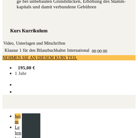
ge bei unbe­bau­ten Grund­stü­cken, Erhö­hung des Stamm­
ka­pi­tals und damit ver­bun­de­ne Gebühren
Kurs Kurrikulum
Video, Unterlagen und Mitschriften
Klau­sur 1 für den Bilanz­buch­hal­ter International
00:00:00
NEHMEN SIE AN DIESEM KURS TEIL
195,00
€
1 Jahr
hei
m
Le
hrp