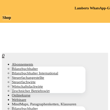
Lamberts WhatsApp-Gr
Shop
0
Abon­ne­ments
Bilanz­buch­hal­ter
Bilanz­buch­hal­ter International
Steu­er­fach­an­ge­stell­te
Steu­er­fach­wir­te
Wirt­schafts­fach­wir­te
Teschni­cher Betriebswirt
Online­kur­se
Web­i­na­re
Mind­Maps, Para­gra­phen­ket­ten, Klausuren
Bilanz­buch­hal­ter