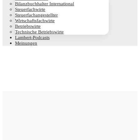
Bilanz­buch­hal­ter International
Steu­er­fach­wir­te
Steu­er­fach­an­ge­stell­ter
Wirt­schafts­fach­wir­te
Betriebs­wir­te
Tech­ni­sche Betriebswirte
Lam­­bert-Pod­­casts
Mei­nun­gen