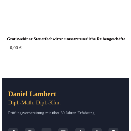
Gra­tis­web­i­nar Steu­er­fach­wir­te: umsatz­steu­er­li­che Reihengeschäfte
0,00
€
Daniel Lambert
Dipl.-Math. Dipl.-Kfm.
Prüfungsvorbereitung mit über 30 Jahren Erfahrung