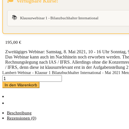
Verfügbare Kurse:
📚
Klausurwebinar 1 - Bilanzbuchhalter International
195,00
€
Zweitägiges Webinar
: Samstag, 8. Mai 2021, 10 - 16 Uhr Sonntag, 
Das Webinar kann auch im Nachhinein noch erworben werden. T
Rechnungslegung nach IAS / IFRS
. Allerdings ohne die
Konzernre
/ IFRS
, denn diese ist klausurrelevant erst in der Aufgabenstellung 2
Lambert-Webinar - Klausur 1 Bilanzbuchhalter International - Mai 2021 Men
In den Warenkorb
Beschreibung
Rezensionen (0)