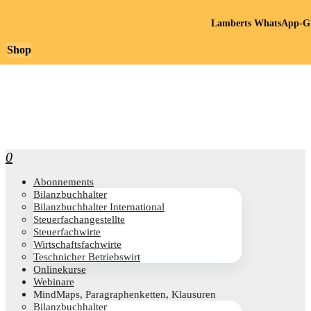
Lamberts WhatsApp-Gr
Shop
0
Abon­ne­ments
Bilanz­buch­hal­ter
Bilanz­buch­hal­ter International
Steu­er­fach­an­ge­stell­te
Steu­er­fach­wir­te
Wirt­schafts­fach­wir­te
Teschni­cher Betriebswirt
Online­kur­se
Web­i­na­re
Mind­Maps, Para­gra­phen­ket­ten, Klausuren
Bilanz­buch­hal­ter