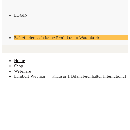
LOGIN
Es befinden sich keine Produkte im Warenkorb.
Home
Shop
Webinare
Lam­bert-Web­i­nar — Klau­sur 1 Bilanz­buch­hal­ter Inter­na­tio­na