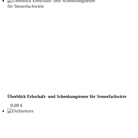
Über­blick Erb­schaft- und Schen­kung­steu­er für Steuerfachwirte
0,00
€