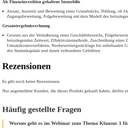
Als Finanz­in­ves­ti­ti­on gehal­te­ne Immobilie
Ansatz, Aus­weis und Bewer­tung eines Grund­stücks, Prü­fung, ob IAS
Zugangs­be­wer­tung, Fol­ge­be­wer­tung mit dem Modell des bei­zu­le­ge
Gesamt­ergeb­nis­rech­nung
Gewinn aus der Ver­äu­ße­rung eines Geschäfts­be­reichs, Fol­ge­be­wer­
bei­zu­le­gen­den Zeit­wert, Effek­tiv­zins­me­tho­de, Zuschrei­bung eine
Umsatz­kos­ten­ver­fah­ren, Neu­be­wer­tungs­rück­la­ge bei unbe­bau­ten
des Stamm­ka­pi­tals und damit ver­bun­de­ne Gebühren
Rezensionen
Es gibt noch keine Rezensionen.
Nur angemeldete Kunden, die dieses Produkt gekauft haben, dürfen e
Häufig gestellte Fragen
Worum geht es im Webinar zum Thema Klausur 1 für