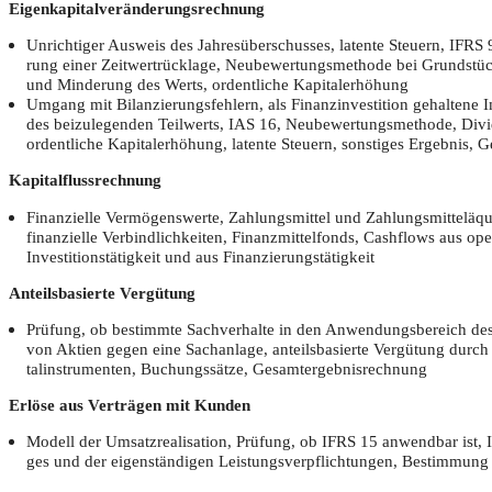
Eigen­ka­pi­tal­ver­än­de­rungs­rech­nung
Unrich­ti­ger Aus­weis des Jah­res­über­schus­ses, laten­te Steu­ern, IFR
rung einer Zeit­wert­rück­la­ge, Neu­be­wer­tungs­me­tho­de bei Grund­stü
und Min­de­rung des Werts, ordent­li­che Kapitalerhöhung
Umgang mit Bilan­zie­rungs­feh­lern, als Finanz­in­ves­ti­ti­on gehal­te­n
des bei­zu­le­gen­den Teil­werts, IAS 16, Neu­be­wer­tungs­me­tho­de, Divi
ordent­li­che Kapi­tal­erhö­hung, laten­te Steu­ern, sons­ti­ges Ergeb­nis
Kapi­tal­fluss­rech­nung
Finan­zi­el­le Ver­mö­gens­wer­te, Zah­lungs­mit­tel und Zah­lungs­mit­tel­äqui­v
finan­zi­el­le Ver­bind­lich­kei­ten, Finanz­mit­tel­fonds, Cash­flows aus ope­
Inves­ti­ti­ons­tä­tig­keit und aus Finanzierungstätigkeit
Anteils­ba­sier­te Vergütung
Prü­fung, ob bestimm­te Sach­ver­hal­te in den Anwen­dungs­be­reich des
von Akti­en gegen eine Sach­an­la­ge, anteils­ba­sier­te Ver­gü­tung durch
tal­in­stru­men­ten, Buchungs­sät­ze, Gesamtergebnisrechnung
Erlö­se aus Ver­trä­gen mit Kunden
Modell der Umsatz­rea­li­sa­ti­on, Prü­fung, ob IFRS 15 anwend­bar ist, Ide
ges und der eigen­stän­di­gen Leis­tungs­ver­pflich­tun­gen, Bestim­mun