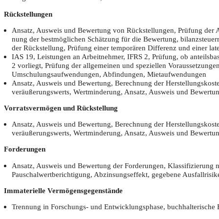
Rück­stel­lun­gen
Ansatz, Aus­weis und Bewer­tung von Rück­stel­lun­gen, Prü­fung der Ans
nung der best­mög­li­chen Schät­zung für die Bewer­tung, bilanz­steu­er­r
der Rück­stel­lung, Prü­fung einer tem­po­rä­ren Dif­fe­renz und einer la
IAS 19, Leis­tun­gen an Arbeit­neh­mer, IFRS 2, Prü­fung, ob anteils­ba­
2 vor­liegt, Prü­fung der all­ge­mei­nen und spe­zi­el­len Vor­aus­set­zun­g
Umschu­lungs­auf­wen­dun­gen, Abfin­dun­gen, Mietaufwendungen
Ansatz, Aus­weis und Bewer­tung, Berech­nung der Her­stel­lungs­kos­ten,
ver­äu­ße­rungs­werts, Wert­min­de­rung, Ansatz, Aus­weis und Bewer­t
Vor­rats­ver­mö­gen und Rückstellung
Ansatz, Aus­weis und Bewer­tung, Berech­nung der Her­stel­lungs­kos­ten,
ver­äu­ße­rungs­werts, Wert­min­de­rung, Ansatz, Aus­weis und Bewer­t
For­de­run­gen
Ansatz, Aus­weis und Bewer­tung der For­de­run­gen, Klas­si­fi­zie­rung
Pau­schal­wert­be­rich­ti­gung, Abzin­sungs­ef­fekt, gege­be­ne Ausfallrisi
Imma­te­ri­el­le Vermögensgegenstände
Tren­nung in For­schungs- und Ent­wick­lungs­pha­se, buch­hal­te­ri­sche