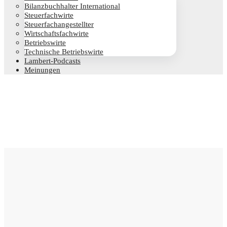
Bilanz­buch­hal­ter International
Steu­er­fach­wir­te
Steu­er­fach­an­ge­stell­ter
Wirt­schafts­fach­wir­te
Betriebs­wir­te
Tech­ni­sche Betriebswirte
Lam­­bert-Pod­­casts
Mei­nun­gen