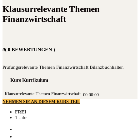
Klausurrelevante Themen
Finanzwirtschaft
0
( 0 BEWERTUNGEN )
Prü­fungs­re­le­van­te The­men Finanz­wirt­schaft Bilanzbuchhalter.
Kurs Kurrikulum
Klau­sur­re­le­van­te The­men Finanzwirtschaft
00:00:00
NEHMEN SIE AN DIESEM KURS TEIL
FREI
1 Jahr