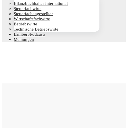
Bilanz­buch­hal­ter International
Steu­er­fach­wir­te
Steu­er­fach­an­ge­stell­ter
Wirt­schafts­fach­wir­te
Betriebs­wir­te
Tech­ni­sche Betriebswirte
Lam­­bert-Pod­­casts
Mei­nun­gen