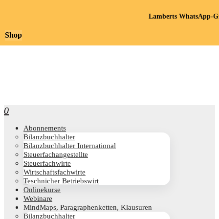
Lamberts WhatsApp-Gr
Shop
0
Abon­ne­ments
Bilanz­buch­hal­ter
Bilanz­buch­hal­ter International
Steu­er­fach­an­ge­stell­te
Steu­er­fach­wir­te
Wirt­schafts­fach­wir­te
Teschni­cher Betriebswirt
Online­kur­se
Web­i­na­re
Mind­Maps, Para­gra­phen­ket­ten, Klausuren
Bilanz­buch­hal­ter