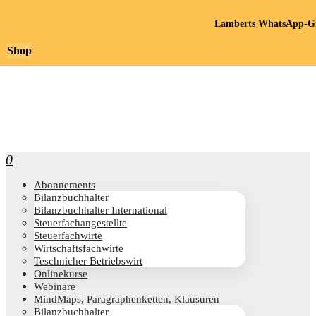
Lamberts WhatsApp-Gr
Shop
0
Abon­ne­ments
Bilanz­buch­hal­ter
Bilanz­buch­hal­ter International
Steu­er­fach­an­ge­stell­te
Steu­er­fach­wir­te
Wirt­schafts­fach­wir­te
Teschni­cher Betriebswirt
Online­kur­se
Web­i­na­re
Mind­Maps, Para­gra­phen­ket­ten, Klausuren
Bilanz­buch­hal­ter