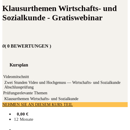
Klausurthemen Wirtschafts- und
Sozialkunde - Gratiswebinar
0
( 0 BEWERTUNGEN )
Kursplan
Videomitschnitt
Zwei Stun­den Video und Hoch­ge­nuss — Wirt­schafts- und Sozi­al­kun­de
Abschlussprüfung
Prüfungsrelevante Themen
Klau­sur­the­men Wirt­schafts- und Sozialkunde
NEHMEN SIE AN DIESEM KURS TEIL
0,00
€
12 Monate