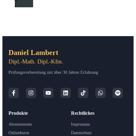
t
Daniel Lambert
Dipl.-Math. Dipl.-Kfm.
Prüfungsvorbereitung mit über 30 Jahren Erfahrung
Produkte
Rechtliches
Abonnements
Impressum
Onlinekurse
Datenschutz