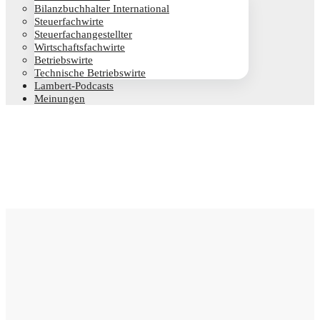
Bilanz­buch­hal­ter International
Steu­er­fach­wir­te
Steu­er­fach­an­ge­stell­ter
Wirt­schafts­fach­wir­te
Betriebs­wir­te
Tech­ni­sche Betriebswirte
Lam­­bert-Pod­­casts
Mei­nun­gen