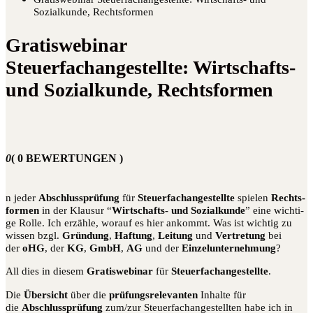
Sozialkunde, Rechtsformen
Gratiswebinar
Steuerfachangestellte: Wirtschafts-
und Sozialkunde, Rechtsformen
0
( 0 BEWERTUNGEN )
n jeder
Abschluss­prü­fung
für
Steu­er­fach­an­ge­stell­te
spie­len
Rechts­
for­men
in der Klau­sur “
Wirt­schafts- und Sozi­al­kun­de
” eine wich­ti­
ge Rol­le. Ich erzäh­le, wor­auf es hier ankommt. Was ist wich­tig zu
wis­sen bzgl.
Grün­dung
,
Haf­tung
,
Lei­tung
und
Ver­tre­tung
bei
der
oHG
, der
KG
,
GmbH
,
AG
und der
Ein­zel­un­ter­neh­mung
?
All dies in die­sem
Gra­tis­web­i­nar
für
Steu­er­fach­an­ge­stell­te
.
Die
Über­sicht
über die
prü­fungs­re­le­van­ten
Inhal­te für
die
Abschluss­prü­fung
zum/zur Steu­er­fach­an­ge­stell­ten habe ich in