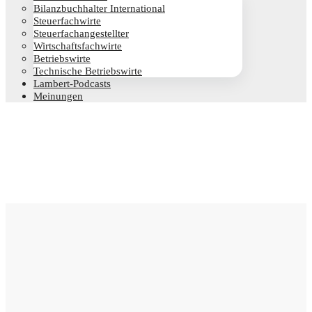
Bilanz­buch­hal­ter International
Steu­er­fach­wir­te
Steu­er­fach­an­ge­stell­ter
Wirt­schafts­fach­wir­te
Betriebs­wir­te
Tech­ni­sche Betriebswirte
Lam­­bert-Pod­­casts
Mei­nun­gen