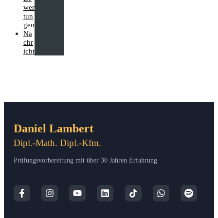
wer
tun
gen
Na
chr
icht
Daniel Lambert
Dipl.-Math. Dipl.-Kfm.
Prüfungsvorbereitung mit über 30 Jahren Erfahrung