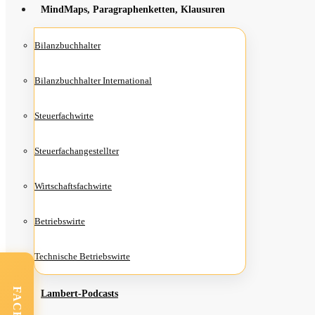
Mind­Maps, Para­gra­phen­ket­ten, Klausuren
Bilanz­buch­hal­ter
Bilanz­buch­hal­ter International
Steu­er­fach­wir­te
Steu­er­fach­an­ge­stell­ter
Wirt­schafts­fach­wir­te
Betriebs­wir­te
Tech­ni­sche Betriebswirte
Lam­­bert-Pod­­casts