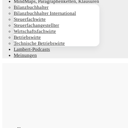
Mind­Maps, Para­gra­phen­ket­ten, Klausuren
Bilanz­buch­hal­ter
Bilanz­buch­hal­ter International
Steu­er­fach­wir­te
Steu­er­fach­an­ge­stell­ter
Wirt­schafts­fach­wir­te
Betriebs­wir­te
Tech­ni­sche Betriebswirte
Lam­­bert-Pod­­casts
Mei­nun­gen