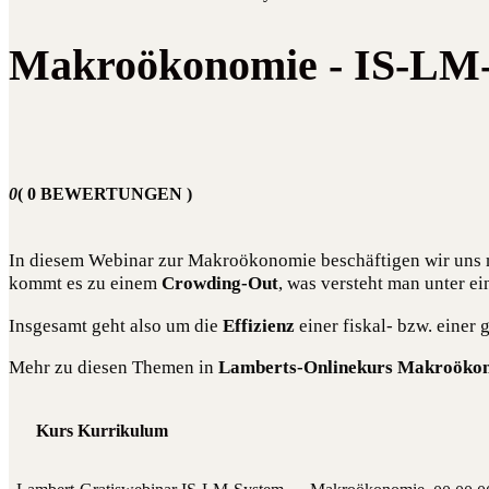
Makroökonomie - IS-LM
0
( 0 BEWERTUNGEN )
In die­sem Web­i­nar zur Makro­öko­no­mie beschäf­ti­gen wir uns m
kommt es zu einem
Crow­ding-Out
, was ver­steht man unter ei
Ins­ge­samt geht also um die
Effi­zi­enz
einer fis­kal- bzw. einer 
Mehr zu die­sen The­men in
Lam­berts-Online­kurs Makro­öko­
Kurs Kurrikulum