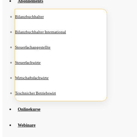
Abon­ne­ments
Bilanz­buch­hal­ter
Bilanz­buch­hal­ter International
Steu­er­fach­an­ge­stell­te
Steu­er­fach­wir­te
Wirt­schafts­fach­wir­te
Teschni­cher Betriebswirt
Online­kur­se
Web­i­na­re