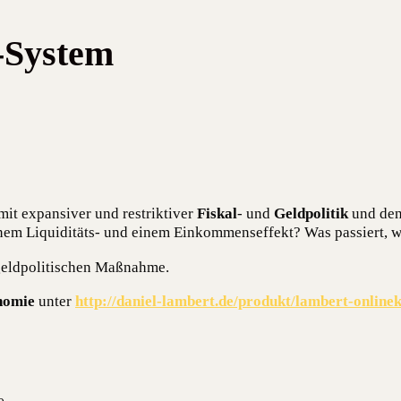
-System
it expan­si­ver und restrik­ti­ver
Fis­kal
- und
Geld­po­li­tik
und den 
nem Liqui­di­täts- und einem Ein­kom­mens­ef­fekt? Was pas­siert,
geld­po­li­ti­schen Maßnahme.
no­mie
unter
http://daniel-lambert.de/produkt/lambert-onlin