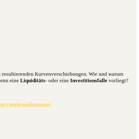
resul­tie­ren­den Kur­ven­ver­schie­bun­gen. Wie und war­um
 wenn eine
Liqui­di­täts
- oder eine
Inves­ti­ti­ons­fal­le
vor­liegt?
ekurs-makrooekonomie/