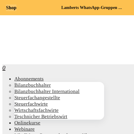
Shop
Lamberts WhatsApp-Gruppen ...
0
Abon­ne­ments
Bilanz­buch­hal­ter
Bilanz­buch­hal­ter International
Steu­er­fach­an­ge­stell­te
Steu­er­fach­wir­te
Wirt­schafts­fach­wir­te
Teschni­cher Betriebswirt
Online­kur­se
Web­i­na­re