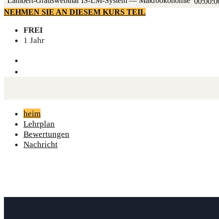
Lam­bert-Gra­tis­web­i­nar IS-LM-Sys­tem — Makroökonomie
00:00:0
NEHMEN SIE AN DIESEM KURS TEIL
FREI
1 Jahr
heim
Lehrplan
Bewertungen
Nachricht