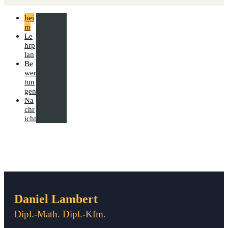
hei
m
Le
hrp
lan
Be
wer
tun
gen
Na
chr
icht
Daniel Lambert
Dipl.-Math. Dipl.-Kfm.