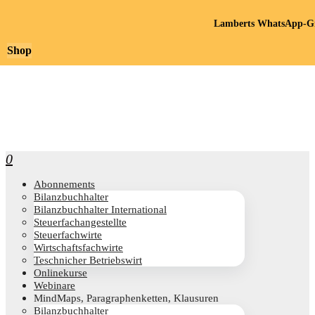
Lamberts WhatsApp-Gr
Shop
0
Abon­ne­ments
Bilanz­buch­hal­ter
Bilanz­buch­hal­ter International
Steu­er­fach­an­ge­stell­te
Steu­er­fach­wir­te
Wirt­schafts­fach­wir­te
Teschni­cher Betriebswirt
Online­kur­se
Web­i­na­re
Mind­Maps, Para­gra­phen­ket­ten, Klausuren
Bilanz­buch­hal­ter