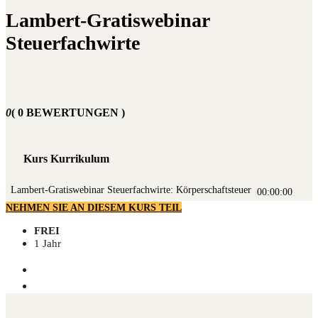
Lambert-Gratiswebinar
Steuerfachwirte
0
( 0 BEWERTUNGEN )
Kurs Kurrikulum
Lam­bert-Gra­tis­web­i­nar Steu­er­fach­wir­te: Körperschaftsteuer
00:00:00
NEHMEN SIE AN DIESEM KURS TEIL
FREI
1 Jahr