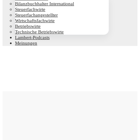
Bilanz­buch­hal­ter International
Steu­er­fach­wir­te
Steu­er­fach­an­ge­stell­ter
Wirt­schafts­fach­wir­te
Betriebs­wir­te
Tech­ni­sche Betriebswirte
Lam­­bert-Pod­­casts
Mei­nun­gen