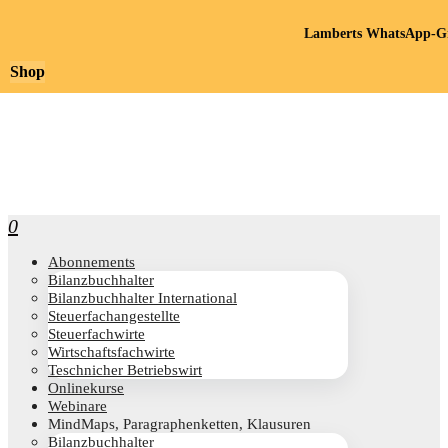
Lamberts WhatsApp-Gr
Shop
0
Abon­ne­ments
Bilanz­buch­hal­ter
Bilanz­buch­hal­ter International
Steu­er­fach­an­ge­stell­te
Steu­er­fach­wir­te
Wirt­schafts­fach­wir­te
Teschni­cher Betriebswirt
Online­kur­se
Web­i­na­re
Mind­Maps, Para­gra­phen­ket­ten, Klausuren
Bilanz­buch­hal­ter