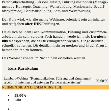
Per­so­nal­be­schaf­fung) Per­so­nal­ein­satz, Füh­rungs­me­tho­den (Manage­
ment by-Kon­zep­te, Coa­ching, Wei­ter­bil­dung, Maslow­sche Bedürf­
nis­py­ra­mi­de), Berufs­aus­bil­dung, Fort- und Weiterbildung.
Der Kurs wird, wie alle mei­ne Web­i­na­re, ori­en­tiert sein an Inhal­ten
und Auf­ga­ben
alter IHK-Prü­fun­gen
.
Da es sich bei dem Fach Kom­mu­ni­ka­ti­on, Füh­rung und Zusam­men­
ar­beit um ein sehr ver­ba­les Fach han­delt, wer­de ich insb.
Lern­tech­
ni­ken
bespre­chen, die es Dir ermög­li­chen wer­den, Din­ge deut­lich
schnel­ler zu ler­nen, Dir deut­lich mehr zu mer­ken und in der Klau­sur
bes­ser abru­fen zu können.
Das Web­i­nar könn­te im Nach­hin­ein erwor­ben werden.
Kurs Kurrikulum
Lam­bert-Web­i­nar “Kom­mu­ni­ka­ti­on, Füh­rung und Zusam­men­
00:00:00
ar­beit mit inter­nen und exter­nen Part­nern sicherstellen”
NEHMEN SIE AN DIESEM KURS TEIL
59,00
€
1 Jahr