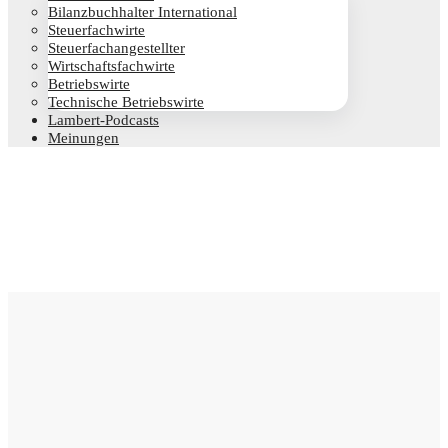
Bilanz­buch­hal­ter International
Steu­er­fach­wir­te
Steu­er­fach­an­ge­stell­ter
Wirt­schafts­fach­wir­te
Betriebs­wir­te
Tech­ni­sche Betriebswirte
Lam­­bert-Pod­­casts
Mei­nun­gen