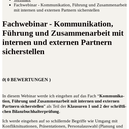
Fachwebinar - Kommunikation, Führung und Zusammenarbeit
mit internen und externen Partnern sicherstellen
Fachwebinar - Kommunikation,
Führung und Zusammenarbeit mit
internen und externen Partnern
sicherstellen
0
( 0 BEWERTUNGEN )
In die­sem Web­i­nar wer­de ich ein­ge­hen auf das Fach “
Kom­mu­ni­ka­
ti­on, Füh­rung und Zusam­men­ar­beit mit inter­nen und exter­nen
Part­nern sicher­stel­len
” als Teil der
Klau­su­ren 1 und 2 der schrift­li­
chen Bilanz­buch­hal­ter­prü­fung
.
Ich wer­de ein­ge­hen auf so schil­lern­de Begrif­fe wie Umgang mit
Kon­flikt­si­tua­tio­nen, Prä­sen­ta­tio­nen, Per­so­nal­aus­wahl (Pla­nung und