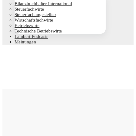
Bilanz­buch­hal­ter International
Steu­er­fach­wir­te
Steu­er­fach­an­ge­stell­ter
Wirt­schafts­fach­wir­te
Betriebs­wir­te
Tech­ni­sche Betriebswirte
Lam­­bert-Pod­­casts
Mei­nun­gen