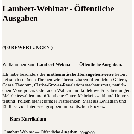
Lambert-Webinar - Öffentliche
Ausgaben
0
( 0 BEWERTUNGEN )
Will­kom­men zum
Lam­bert-Web­i­nar — Öffent­li­che Ausgaben.
Ich habe beson­ders die
mathe­ma­ti­sche Her­an­ge­hens­wei­se
betont
bei solch schö­nen The­men wie über­nutz­ba­ren öffent­li­chen Gütern,
Coa­se Theo­rem, Clar­ke-Gro­ves-Reve­la­ti­ons­me­cha­nis­mus, natür­li­
chen Mono­po­len. Oder auch Wah­len und kol­lek­ti­ve Ent­schei­dun­gen,
Mehr­heits­wah­len und öffent­li­che Güter, Mehr­heits­wahl und Umver­
tei­lung, Fol­gen mehr­gipf­li­ger Prä­fe­ren­zen, Staat als Levia­than und
Ein­fluss von Inter­es­sen­grup­pen im poli­ti­schen Prozess.
Kurs Kurrikulum
Lam­bert Web­i­nar — Öffent­li­che Ausgaben
00:00:00