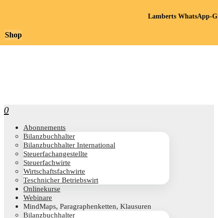
Lamberts WhatsApp-Gr
Shop
0
Abon­ne­ments
Bilanz­buch­hal­ter
Bilanz­buch­hal­ter International
Steu­er­fach­an­ge­stell­te
Steu­er­fach­wir­te
Wirt­schafts­fach­wir­te
Teschni­cher Betriebswirt
Online­kur­se
Web­i­na­re
Mind­Maps, Para­gra­phen­ket­ten, Klausuren
Bilanz­buch­hal­ter