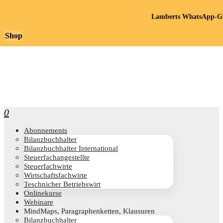
Lamberts WhatsApp-Gr
Shop
0
Abon­ne­ments
Bilanz­buch­hal­ter
Bilanz­buch­hal­ter International
Steu­er­fach­an­ge­stell­te
Steu­er­fach­wir­te
Wirt­schafts­fach­wir­te
Teschni­cher Betriebswirt
Online­kur­se
Web­i­na­re
Mind­Maps, Para­gra­phen­ket­ten, Klausuren
Bilanz­buch­hal­ter