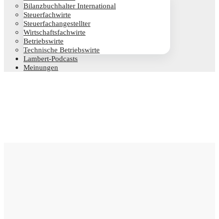
Bilanz­buch­hal­ter International
Steu­er­fach­wir­te
Steu­er­fach­an­ge­stell­ter
Wirt­schafts­fach­wir­te
Betriebs­wir­te
Tech­ni­sche Betriebswirte
Lam­­bert-Pod­­casts
Mei­nun­gen