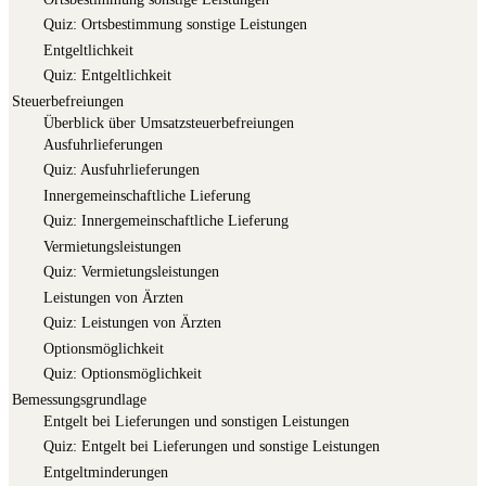
Quiz: Orts­be­stim­mung sons­ti­ge Leistungen
Ent­gelt­lich­keit
Quiz: Ent­gelt­lich­keit
Steuerbefreiungen
Über­blick über Umsatzsteuerbefreiungen
Aus­fuhr­lie­fe­run­gen
Quiz: Aus­fuhr­lie­fe­run­gen
Inner­ge­mein­schaft­li­che Lieferung
Quiz: Inner­ge­mein­schaft­li­che Lieferung
Ver­mie­tungs­leis­tun­gen
Quiz: Ver­mie­tungs­leis­tun­gen
Leis­tun­gen von Ärzten
Quiz: Leis­tun­gen von Ärzten
Opti­ons­mög­lich­keit
Quiz: Opti­ons­mög­lich­keit
Bemessungsgrundlage
Ent­gelt bei Lie­fe­run­gen und sons­ti­gen Leistungen
Quiz: Ent­gelt bei Lie­fe­run­gen und sons­ti­ge Leistungen
Ent­gelt­min­de­run­gen