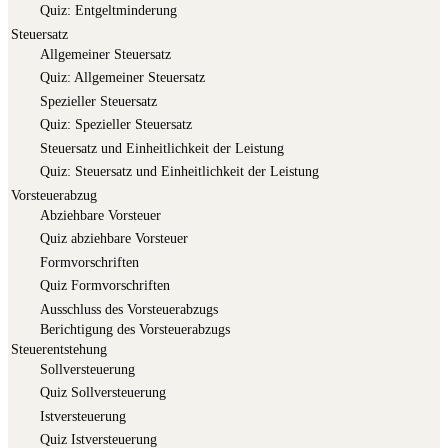
Quiz: Ent­gelt­min­de­rung
Steuersatz
All­ge­mei­ner Steuersatz
Quiz: All­ge­mei­ner Steuersatz
Spe­zi­el­ler Steuersatz
Quiz: Spe­zi­el­ler Steuersatz
Steu­er­satz und Ein­heit­lich­keit der Leistung
Quiz: Steu­er­satz und Ein­heit­lich­keit der Leistung
Vorsteuerabzug
Abzieh­ba­re Vorsteuer
Quiz abzieh­ba­re Vorsteuer
Form­vor­schrif­ten
Quiz Form­vor­schrif­ten
Aus­schluss des Vorsteuerabzugs
Berich­ti­gung des Vorsteuerabzugs
Steuerentstehung
Soll­ver­steue­rung
Quiz Soll­ver­steue­rung
Ist­ver­steue­rung
Quiz Ist­ver­steue­rung