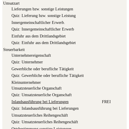
Umsatzart
Lie­fe­run­gen bzw. sons­ti­ge Leistungen
Quiz: Lie­fe­rung bzw. sons­ti­ge Leistung
Inner­ge­mein­schaft­li­cher Erwerb.
Quiz: Inner­ge­mein­schaft­li­cher Erwerb
Ein­fuhr aus dem Drittlandsgebiet
Quiz: Ein­fuhr aus dem Drittlandsgebiet
Steuerbarkeit
Unter­neh­mer­ei­gen­schaft
Quiz: Unter­neh­mer
Gewerb­li­che oder beruf­li­che Tätigkeit
Quiz: Gewerb­li­che oder beruf­li­che Tätigkeit
Klein­un­ter­neh­mer
Umsatz­steu­er­li­che Organschaft
Quiz: Umsatz­steu­er­li­che Organschaft
Inlands­aus­füh­rung bei Lieferungen
FREI
Quiz: Inlands­aus­füh­rung bei Lieferungen
Umsatz­steu­er­li­ches Reihengeschäft
Quiz: Umsatz­steu­er­li­ches Reihengeschäft
Orts­be­stim­mung sons­ti­ge Leistungen