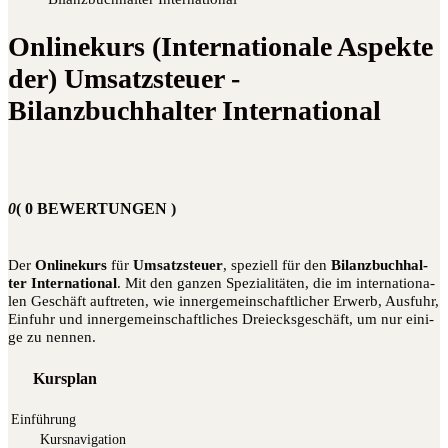
Onlinekurs (Internationale Aspekte
der) Umsatzsteuer -
Bilanzbuchhalter International
0
( 0 BEWERTUNGEN )
Der
Online­kurs
für
Umsatz­steu­er
, spe­zi­ell für den
Bilanz­buch­hal­
ter Inter­na­tio­nal
. Mit den gan­zen Spe­zia­li­tä­ten, die im inter­na­tio­na­
len Geschäft auf­tre­ten, wie inner­ge­mein­schaft­li­cher Erwerb, Aus­fuhr,
Ein­fuhr und inner­ge­mein­schaft­li­ches Drei­ecks­ge­schäft, um nur eini­
ge zu nennen.
Kursplan
Einführung
Kurs­na­vi­ga­ti­on