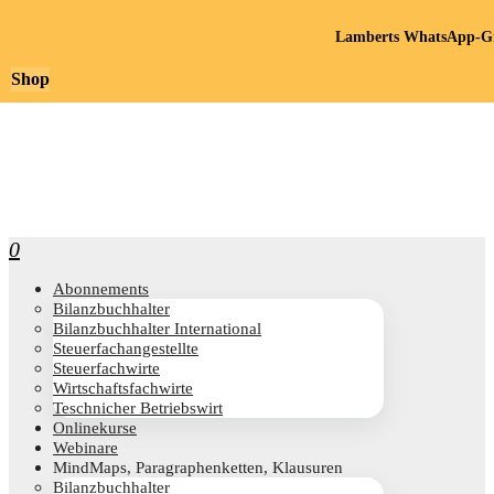
Lamberts WhatsApp-Gr
Shop
0
Abon­ne­ments
Bilanz­buch­hal­ter
Bilanz­buch­hal­ter International
Steu­er­fach­an­ge­stell­te
Steu­er­fach­wir­te
Wirt­schafts­fach­wir­te
Teschni­cher Betriebswirt
Online­kur­se
Web­i­na­re
Mind­Maps, Para­gra­phen­ket­ten, Klausuren
Bilanz­buch­hal­ter