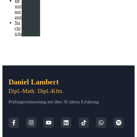
Be
wer
tun
gen
Na
chr
icht
Daniel Lambert
Dipl.-Math. Dipl.-Kfm.
Prüfungsvorbereitung mit über 30 Jahren Erfahrung