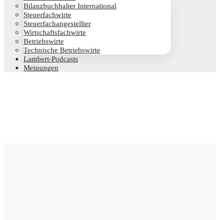
Bilanz­buch­hal­ter International
Steu­er­fach­wir­te
Steu­er­fach­an­ge­stell­ter
Wirt­schafts­fach­wir­te
Betriebs­wir­te
Tech­ni­sche Betriebswirte
Lam­­bert-Pod­­casts
Mei­nun­gen