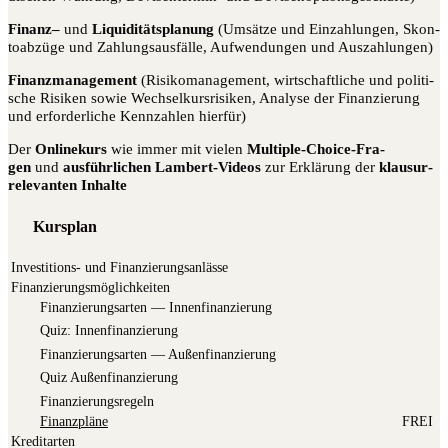
Finanz–
und
Liqui­di­täts­pla­nung
(Umsät­ze und Ein­zah­lun­gen, Skon­
to­ab­zü­ge und Zah­lungs­aus­fäl­le, Auf­wen­dun­gen und Auszahlungen)
Finanz­ma­nage­ment
(Risi­ko­ma­nage­ment, wirt­schaft­li­che und poli­ti­
sche Risi­ken sowie Wech­sel­kurs­ri­si­ken, Ana­ly­se der Finan­zie­rung
und erfor­der­li­che Kenn­zah­len hierfür)
Der
Online­kurs
wie immer mit vie­len
Mul­ti­ple-Choice-Fra­
gen
und
aus­führ­li­chen Lam­bert-Vide­os
zur Erklä­rung der
klau­sur­
re­le­van­ten Inhalte
Kursplan
Investitions- und Finanzierungsanlässe
Finanzierungsmöglichkeiten
Finan­zie­rungs­ar­ten — Innenfinanzierung
Quiz: Innen­fi­nan­zie­rung
Finan­zie­rungs­ar­ten — Außenfinanzierung
Quiz Außen­fi­nan­zie­rung
Finan­zie­rungs­re­geln
Finanz­plä­ne
FREI
Kreditarten