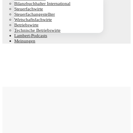
Bilanz­buch­hal­ter International
Steu­er­fach­wir­te
Steu­er­fach­an­ge­stell­ter
Wirt­schafts­fach­wir­te
Betriebs­wir­te
Tech­ni­sche Betriebswirte
Lam­­bert-Pod­­casts
Mei­nun­gen