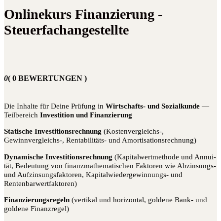
Onlinekurs Finanzierung -
Steuerfachangestellte
0
( 0 BEWERTUNGEN )
Die Inhal­te für Dei­ne Prü­fung in
Wirt­schafts- und Sozi­al­kun­de
—
Teil­be­reich
Inves­ti­ti­on und Finanzierung
Sta­ti­sche Inves­ti­ti­ons­rech­nung
(Kostenvergleichs‑,
Gewinnvergleichs‑, Ren­ta­bi­li­täts- und Amortisationsrechnung)
Dyna­mi­sche Inves­ti­ti­ons­rech­nung
(Kapi­tal­wert­me­tho­de und Annui­
tät, Bedeu­tung von finanz­ma­the­ma­ti­schen Fak­to­ren wie Abzin­sungs-
und Auf­zin­sungs­fak­to­ren, Kapi­tal­wie­der­ge­win­nungs- und
Rentenbarwertfaktoren)
Finan­zie­rungs­re­geln
(ver­ti­kal und hori­zon­tal, gol­de­ne Bank- und
gol­de­ne Finanzregel)