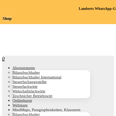
Lamberts WhatsApp-Gr
Shop
0
Abon­ne­ments
Bilanz­buch­hal­ter
Bilanz­buch­hal­ter International
Steu­er­fach­an­ge­stell­te
Steu­er­fach­wir­te
Wirt­schafts­fach­wir­te
Teschni­cher Betriebswirt
Online­kur­se
Web­i­na­re
Mind­Maps, Para­gra­phen­ket­ten, Klausuren
Bilanz­buch­hal­ter