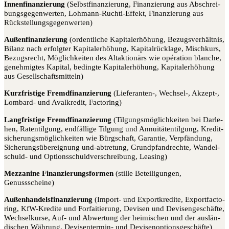
Innen­fi­nan­zie­rung
(Selbst­fi­nan­zie­rung, Finan­zie­rung aus Abschrei­
bungs­ge­gen­wer­ten, Loh­mann-Ruch­ti-Effekt, Finan­zie­rung aus
Rückstellungsgegenwerten)
Außen­fi­nan­zie­rung
(ordent­li­che Kapi­tal­erhö­hung, Bezugs­ver­hält­nis,
Bilanz nach erfolg­ter Kapi­tal­erhö­hung, Kapi­tal­rück­la­ge, Misch­kurs,
Bezugs­recht, Mög­lich­kei­ten des Alt­ak­tio­närs wie opé­ra­ti­on blan­che,
geneh­mig­tes Kapi­tal, beding­te Kapi­tal­erhö­hung, Kapi­tal­erhö­hung
aus Gesellschaftsmitteln)
Kurz­fris­ti­ge Fremd­fi­nan­zie­rung
(Lieferanten‑, Wechsel‑, Akzept‑,
Lom­bard- und Aval­kre­dit, Factoring)
Lang­fris­ti­ge Fremd­fi­nan­zie­rung
(Til­gungs­mög­lich­kei­ten bei Dar­le­
hen, Raten­til­gung, end­fäl­li­ge Til­gung und Annui­tä­ten­til­gung, Kre­dit­
si­che­rungs­mög­lich­kei­ten wie Bürg­schaft, Garan­tie, Ver­pfän­dung,
Siche­rungs­über­eig­nung und-abtre­tung, Grund­pfand­rech­te, Wan­del­
schuld- und Opti­ons­schuld­ver­schrei­bung, Leasing)
Mez­za­ni­ne Finan­zie­rungs­for­men
(stil­le Betei­li­gun­gen,
Genussscheine)
Außen­han­dels­fi­nan­zie­rung
(Import- und Export­kre­di­te, Export­fac­to­
ring, KfW-Kre­di­te und For­fai­tie­rung, Devi­sen und Devi­sen­ge­schäf­te,
Wech­sel­kur­se, Auf- und Abwer­tung der hei­mi­schen und der aus­län­
di­schen Wäh­rung, Devi­sen­ter­min- und Devisenoptionsgeschäfte)