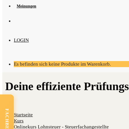
Mei­nun­gen
LOGIN
Es befinden sich keine Produkte im Warenkorb.
Startseite
Kurs
Onlinekurs Lohnsteuer - Steuerfachangestellte