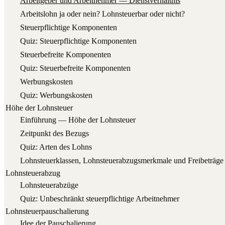
Arbeit­ge­ber und Arbeit­neh­mer — Dienstverhältnis
Arbeits­lohn ja oder nein? Lohn­steu­er­bar oder nicht?
Steu­er­pflich­ti­ge Komponenten
Quiz: Steu­er­pflich­ti­ge Komponenten
Steu­er­be­frei­te Komponenten
Quiz: Steu­er­be­frei­te Komponenten
Wer­bungs­kos­ten
Quiz: Wer­bungs­kos­ten
Höhe der Lohnsteuer
Ein­füh­rung — Höhe der Lohnsteuer
Zeit­punkt des Bezugs
Quiz: Arten des Lohns
Lohn­steu­er­klas­sen, Lohn­steu­er­ab­zugs­merk­ma­le und Freibeträge
Lohnsteuerabzug
Lohn­steu­er­ab­zü­ge
Quiz: Unbe­schränkt steu­er­pflich­ti­ge Arbeitnehmer
Lohnsteuerpauschalierung
Idee der Pauschalierung