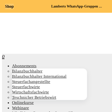
Shop
Lamberts WhatsApp-Gruppen ...
0
Abon­ne­ments
Bilanz­buch­hal­ter
Bilanz­buch­hal­ter International
Steu­er­fach­an­ge­stell­te
Steu­er­fach­wir­te
Wirt­schafts­fach­wir­te
Teschni­cher Betriebswirt
Online­kur­se
Web­i­na­re