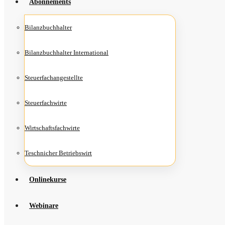
Abon­ne­ments
Bilanz­buch­hal­ter
Bilanz­buch­hal­ter International
Steu­er­fach­an­ge­stell­te
Steu­er­fach­wir­te
Wirt­schafts­fach­wir­te
Teschni­cher Betriebswirt
Online­kur­se
Web­i­na­re