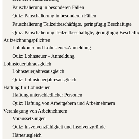
Pau­scha­lie­rung in beson­de­ren Fällen
Quiz: Pau­scha­lie­rung in beson­de­ren Fällen
Pau­scha­lie­rung Teil­zeit­be­schäf­tig­te, gering­fü­gig Beschäftigte
Quiz: Pau­scha­lie­rung Teil­zeit­be­schäf­tig­te, gering­fü­gig Beschäfti
Aufzeichnungspflichten
Lohn­kon­to und Lohnsteuer-Anmeldung
Quiz: Lohn­steu­er – Anmeldung
Lohnsteuerjahrausgleich
Lohn­steu­er­jah­res­aus­gleich
Quiz: Lohn­steu­er­jah­res­aus­gleich
Haftung für Lohnsteuer
Haf­tung unter­schied­li­cher Personen
Quiz: Haf­tung von Arbeit­ge­bern und Arbeitnehmern
Veranlagung von Arbeitnehmern
Vor­aus­set­zun­gen
Quiz: Ins­vol­venz­fä­hig­keit und Insolvenzgründe
Här­te­aus­gleich