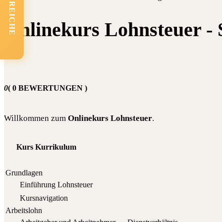
FACHBEREICHE
Onlinekurs Lohnsteuer - 
0
( 0 BEWERTUNGEN )
Will­kom­men zum
Online­kurs Lohn­steu­er
.
Kurs Kurrikulum
Grundlagen
Ein­füh­rung Lohnsteuer
Kurs­na­vi­ga­ti­on
Arbeitslohn