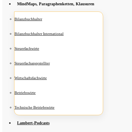
Mind­Maps, Para­gra­phen­ket­ten, Klausuren
Bilanz­buch­hal­ter
Bilanz­buch­hal­ter International
Steu­er­fach­wir­te
Steu­er­fach­an­ge­stell­ter
Wirt­schafts­fach­wir­te
Betriebs­wir­te
Tech­ni­sche Betriebswirte
Lam­­bert-Pod­­casts