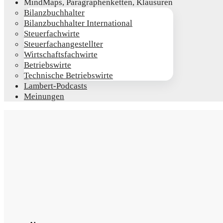
Mind­Maps, Para­gra­phen­ket­ten, Klausuren
Bilanz­buch­hal­ter
Bilanz­buch­hal­ter International
Steu­er­fach­wir­te
Steu­er­fach­an­ge­stell­ter
Wirt­schafts­fach­wir­te
Betriebs­wir­te
Tech­ni­sche Betriebswirte
Lam­­bert-Pod­­casts
Mei­nun­gen