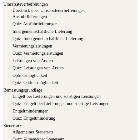
Umsatzsteuerbefreiungen
Über­blick über Umsatzsteuerbefreiungen
Aus­fuhr­lie­fe­run­gen
Quiz: Aus­fuhr­lie­fe­run­gen
Inner­ge­mein­schaft­li­che Lieferung
Quiz: Inner­ge­mein­schaft­li­che Lieferung
Ver­mie­tungs­leis­tun­gen
Quiz: Ver­mie­tungs­leis­tun­gen
Leis­tun­gen von Ärzten
Quiz: Leis­tun­gen von Ärzten
Opti­ons­mög­lich­keit
Quiz: Opti­ons­mög­lich­keit
Bemessungsgrundlage
Ent­gelt bei Lie­fe­run­gen und sons­ti­gen Leistungen
Quiz: Ent­gelt bei Lie­fe­run­gen und sons­ti­ge Leistungen
Ent­gelt­min­de­run­gen
Quiz: Ent­gelt­min­de­rung
Steuersatz
All­ge­mei­ner Steuersatz
Quiz: All­ge­mei­ner Steuersatz