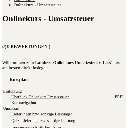
Onlinekurs - Umsatzsteuer
Onlinekurs - Umsatzsteuer
0
( 0 BEWERTUNGEN )
Will­kom­men zum
Lam­bert-Online­kurs Umsatz­steu­er
. Lass´ uns
am bes­ten direkt loslegen.
Kursplan
Einführung
Über­blick Online­kurs Umsatzsteuer
FREI
Kurs­na­vi­ga­ti­on
Umsatzart
Lie­fe­run­gen bzw. sons­ti­ge Leistungen
Quiz: Lie­fe­rung bzw. sons­ti­ge Leistung
Inner­ge­mein­schaft­li­cher Erwerb.