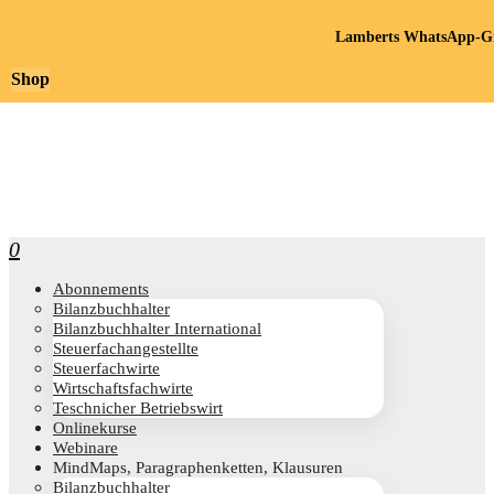
Lamberts WhatsApp-Gr
Shop
0
Abon­ne­ments
Bilanz­buch­hal­ter
Bilanz­buch­hal­ter International
Steu­er­fach­an­ge­stell­te
Steu­er­fach­wir­te
Wirt­schafts­fach­wir­te
Teschni­cher Betriebswirt
Online­kur­se
Web­i­na­re
Mind­Maps, Para­gra­phen­ket­ten, Klausuren
Bilanz­buch­hal­ter