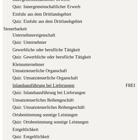
Quiz: Inner­ge­mein­schaft­li­cher Erwerb
Ein­fuhr aus dem Drittlandsgebiet
Quiz: Ein­fuhr aus dem Drittlandsgebiet
Steuerbarkeit
Unter­neh­mer­ei­gen­schaft
Quiz: Unter­neh­mer
Gewerb­li­che oder beruf­li­che Tätigkeit
Quiz: Gewerb­li­che oder beruf­li­che Tätigkeit
Klein­un­ter­neh­mer
Umsatz­steu­er­li­che Organschaft
Quiz: Umsatz­steu­er­li­che Organschaft
Inlands­aus­füh­rung bei Lieferungen
FREI
Quiz: Inlands­aus­füh­rung bei Lieferungen
Umsatz­steu­er­li­ches Reihengeschäft
Quiz: Umsatz­steu­er­li­ches Reihengeschäft
Orts­be­stim­mung sons­ti­ge Leistungen
Quiz: Orts­be­stim­mung sons­ti­ge Leistungen
Ent­gelt­lich­keit
Quiz: Ent­gelt­lich­keit