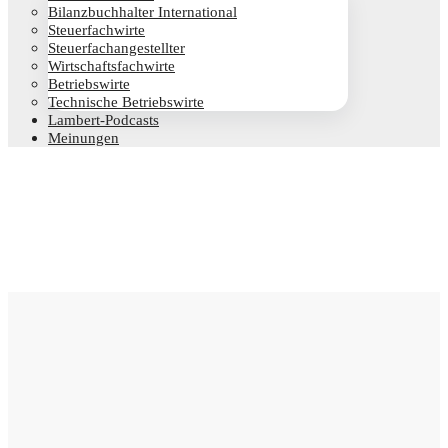
Bilanz­buch­hal­ter International
Steu­er­fach­wir­te
Steu­er­fach­an­ge­stell­ter
Wirt­schafts­fach­wir­te
Betriebs­wir­te
Tech­ni­sche Betriebswirte
Lam­­bert-Pod­­casts
Mei­nun­gen