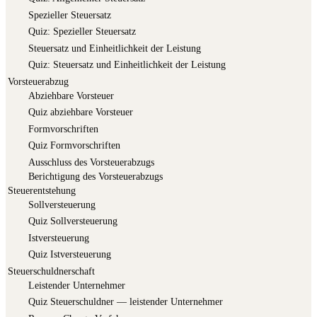
Spe­zi­el­ler Steuersatz
Quiz: Spe­zi­el­ler Steuersatz
Steu­er­satz und Ein­heit­lich­keit der Leistung
Quiz: Steu­er­satz und Ein­heit­lich­keit der Leistung
Vorsteuerabzug
Abzieh­ba­re Vorsteuer
Quiz abzieh­ba­re Vorsteuer
Form­vor­schrif­ten
Quiz Form­vor­schrif­ten
Aus­schluss des Vorsteuerabzugs
Berich­ti­gung des Vorsteuerabzugs
Steuerentstehung
Soll­ver­steue­rung
Quiz Soll­ver­steue­rung
Ist­ver­steue­rung
Quiz Ist­ver­steue­rung
Steuerschuldnerschaft
Leis­ten­der Unternehmer
Quiz Steu­er­schuld­ner — leis­ten­der Unternehmer