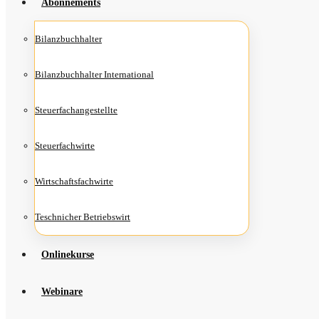
Abon­ne­ments
Bilanz­buch­hal­ter
Bilanz­buch­hal­ter International
Steu­er­fach­an­ge­stell­te
Steu­er­fach­wir­te
Wirt­schafts­fach­wir­te
Teschni­cher Betriebswirt
Online­kur­se
Web­i­na­re