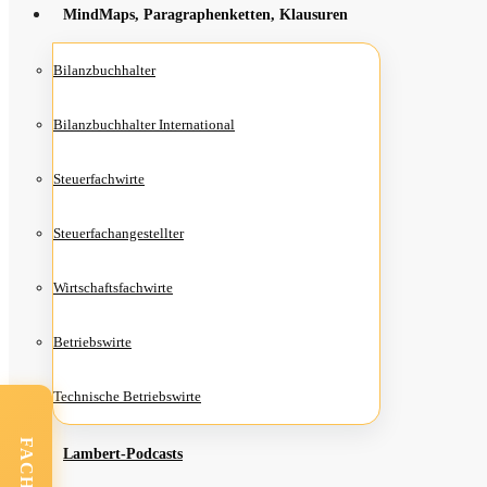
Mind­Maps, Para­gra­phen­ket­ten, Klausuren
Bilanz­buch­hal­ter
Bilanz­buch­hal­ter International
Steu­er­fach­wir­te
Steu­er­fach­an­ge­stell­ter
Wirt­schafts­fach­wir­te
Betriebs­wir­te
Tech­ni­sche Betriebswirte
Lam­­bert-Pod­­casts