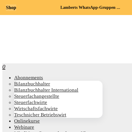
Shop
Lamberts WhatsApp-Gruppen ...
0
Abon­ne­ments
Bilanz­buch­hal­ter
Bilanz­buch­hal­ter International
Steu­er­fach­an­ge­stell­te
Steu­er­fach­wir­te
Wirt­schafts­fach­wir­te
Teschni­cher Betriebswirt
Online­kur­se
Web­i­na­re