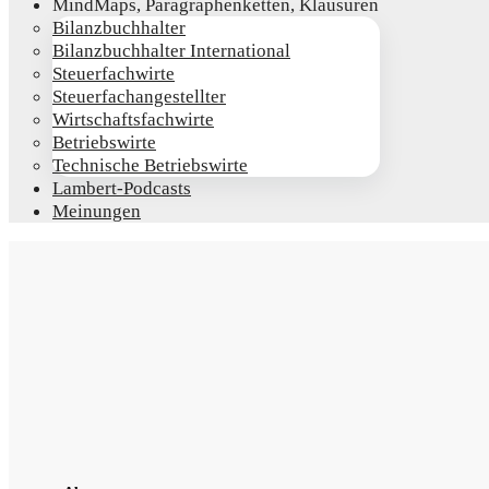
Mind­Maps, Para­gra­phen­ket­ten, Klausuren
Bilanz­buch­hal­ter
Bilanz­buch­hal­ter International
Steu­er­fach­wir­te
Steu­er­fach­an­ge­stell­ter
Wirt­schafts­fach­wir­te
Betriebs­wir­te
Tech­ni­sche Betriebswirte
Lam­­bert-Pod­­casts
Mei­nun­gen