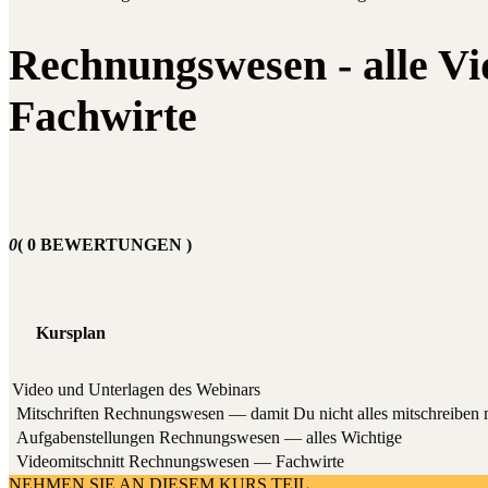
Rechnungswesen - alle Vid
Fachwirte
0
( 0 BEWERTUNGEN )
Kursplan
Video und Unterlagen des Webinars
Mit­schrif­ten Rech­nungs­we­sen — damit Du nicht alles mit­schrei­ben
Auf­ga­ben­stel­lun­gen Rech­nungs­we­sen — alles Wichtige
Video­mit­schnitt Rech­nungs­we­sen — Fachwirte
NEHMEN SIE AN DIESEM KURS TEIL