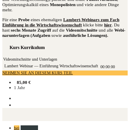
Opti­mie­rungs­kal­kül eines
Mono­po­lis­ten
und vie­le ande­re Din­ge
mehr.
Für eine
Pro­be
eines ehe­ma­li­gen
Lam­bert-Web­i­nars zum Fach
Ein­füh­rung in die Wirt­schafts­wis­sen­schaft
kli­cke bit­te
hier
. Du
hast
sechs Mona­te Zugriff
auf die
Video­mit­schnit­te
und alle
Web­i­
nar­un­ter­la­gen (Auf­ga­ben
sowie
aus­führ­li­che Lösungen).
Kurs Kurrikulum
Videomitschnitte und Unterlagen
Lam­bert Web­i­nar — Ein­füh­rung Wirtschaftswissenschaft
00:00:00
NEHMEN SIE AN DIESEM KURS TEIL
85,00
€
1 Jahr
hei