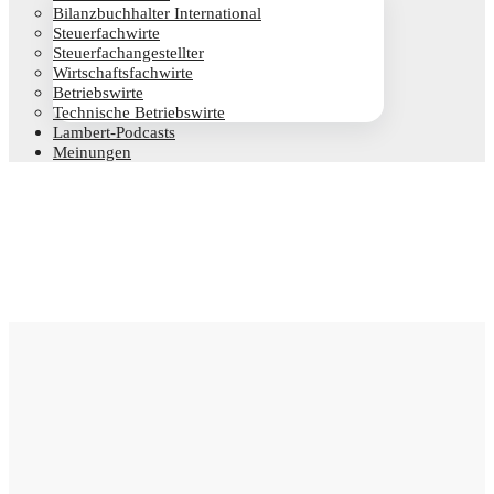
Bilanz­buch­hal­ter International
Steu­er­fach­wir­te
Steu­er­fach­an­ge­stell­ter
Wirt­schafts­fach­wir­te
Betriebs­wir­te
Tech­ni­sche Betriebswirte
Lam­­bert-Pod­­casts
Mei­nun­gen