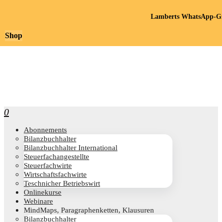
Lamberts WhatsApp-Gr
Shop
0
Abon­ne­ments
Bilanz­buch­hal­ter
Bilanz­buch­hal­ter International
Steu­er­fach­an­ge­stell­te
Steu­er­fach­wir­te
Wirt­schafts­fach­wir­te
Teschni­cher Betriebswirt
Online­kur­se
Web­i­na­re
Mind­Maps, Para­gra­phen­ket­ten, Klausuren
Bilanz­buch­hal­ter