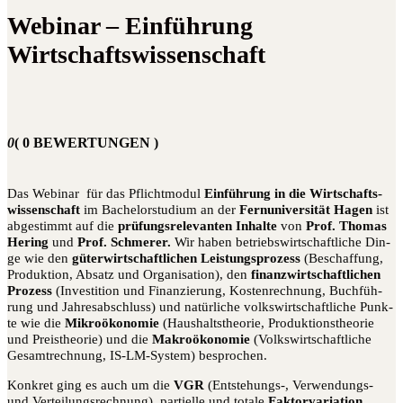
Webinar – Einführung
Wirtschaftswissenschaft
0
( 0 BEWERTUNGEN )
Das Web­i­nar für das Pflicht­mo­dul
Ein­füh­rung in die Wirt­schafts­
wis­sen­schaft
im Bache­lor­stu­di­um an der
Fern­uni­ver­si­tät Hagen
ist
abge­stimmt auf die
prü­fungs­re­le­van­ten Inhal­te
von
Prof. Tho­mas
Hering
und
Prof. Schme­rer.
Wir haben betriebs­wirt­schaft­li­che Din­
ge wie den
güter­wirt­schaft­li­chen Leis­tungs­pro­zess
(Beschaf­fung,
Pro­duk­ti­on, Absatz und Orga­ni­sa­ti­on), den
finanz­wirt­schaft­li­chen
Pro­zess
(Inves­ti­ti­on und Finan­zie­rung, Kos­ten­rech­nung, Buch­füh­
rung und Jah­res­ab­schluss) und natür­li­che volks­wirt­schaft­li­che Punk­
te wie die
Mikro­öko­no­mie
(Haus­halts­theo­rie, Pro­duk­ti­ons­theo­rie
und Preis­theo­rie) und die
Makro­öko­no­mie
(Volks­wirt­schaft­li­che
Gesamt­rech­nung, IS-LM-Sys­tem) besprochen.
Kon­kret ging es auch um die
VGR
(Entstehungs‑, Ver­wen­dungs-
und Ver­tei­lungs­rech­nung), par­ti­el­le und tota­le
Fak­tor­va­ria­ti­on
,