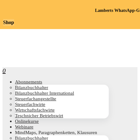
Lamberts WhatsApp-Gr
Shop
0
Abon­ne­ments
Bilanz­buch­hal­ter
Bilanz­buch­hal­ter International
Steu­er­fach­an­ge­stell­te
Steu­er­fach­wir­te
Wirt­schafts­fach­wir­te
Teschni­cher Betriebswirt
Online­kur­se
Web­i­na­re
Mind­Maps, Para­gra­phen­ket­ten, Klausuren
Bilanz­buch­hal­ter