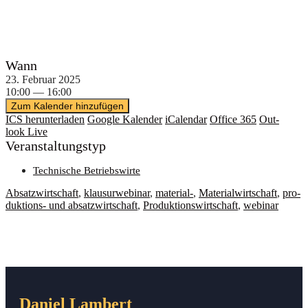
Wann
23. Febru­ar 2025
10:00 — 16:00
Zum Kalender hinzufügen
ICS her­un­ter­la­den
Goog­le Kalender
iCal­en­dar
Office 365
Out­
look Live
Ver­an­stal­tungs­typ
Tech­ni­sche Betriebswirte
Absatz­wirt­schaft
,
klau­sur­web­i­nar
,
mate­ri­al-
,
Mate­ri­al­wirt­schaft
,
pro­
duk­ti­ons- und absatz­wirt­schaft
,
Pro­duk­ti­ons­wirt­schaft
,
web­i­nar
Daniel Lambert