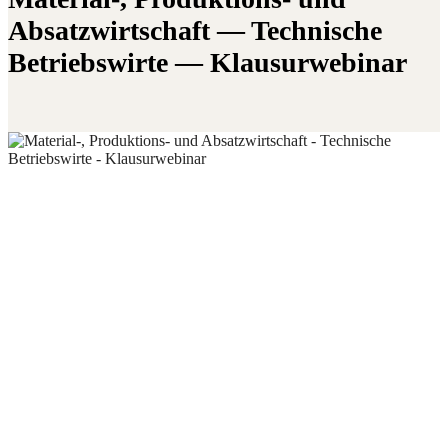
Absatz­wirt­schaft — Tech­ni­sche
Betriebs­wir­te — Klausurwebinar