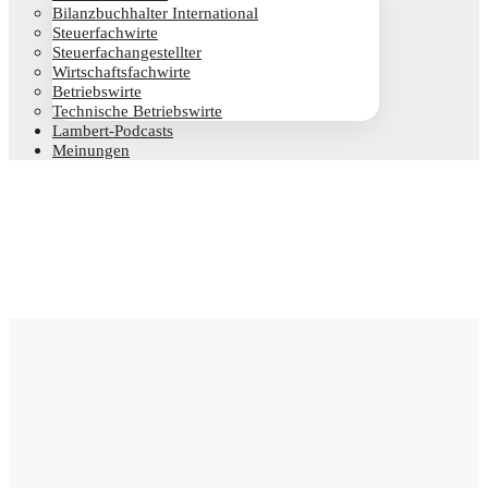
Bilanz­buch­hal­ter International
Steu­er­fach­wir­te
Steu­er­fach­an­ge­stell­ter
Wirt­schafts­fach­wir­te
Betriebs­wir­te
Tech­ni­sche Betriebswirte
Lam­­bert-Pod­­casts
Mei­nun­gen