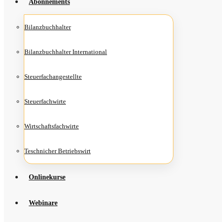
Abon­ne­ments
Bilanz­buch­hal­ter
Bilanz­buch­hal­ter International
Steu­er­fach­an­ge­stell­te
Steu­er­fach­wir­te
Wirt­schafts­fach­wir­te
Teschni­cher Betriebswirt
Online­kur­se
Web­i­na­re