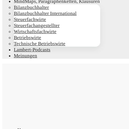
Mind­Maps, Para­gra­phen­ket­ten, Klausuren
Bilanz­buch­hal­ter
Bilanz­buch­hal­ter International
Steu­er­fach­wir­te
Steu­er­fach­an­ge­stell­ter
Wirt­schafts­fach­wir­te
Betriebs­wir­te
Tech­ni­sche Betriebswirte
Lam­­bert-Pod­­casts
Mei­nun­gen