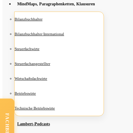
Mind­Maps, Para­gra­phen­ket­ten, Klausuren
Bilanz­buch­hal­ter
Bilanz­buch­hal­ter International
Steu­er­fach­wir­te
Steu­er­fach­an­ge­stell­ter
Wirt­schafts­fach­wir­te
Betriebs­wir­te
Tech­ni­sche Betriebswirte
Lam­­bert-Pod­­casts