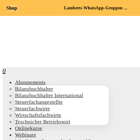
Shop
Lamberts WhatsApp-Gruppen ...
0
Abon­ne­ments
Bilanz­buch­hal­ter
Bilanz­buch­hal­ter International
Steu­er­fach­an­ge­stell­te
Steu­er­fach­wir­te
Wirt­schafts­fach­wir­te
Teschni­cher Betriebswirt
Online­kur­se
Web­i­na­re