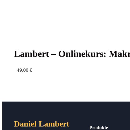
Lam­bert – Online­kurs: Ma
49,00
€
Daniel Lambert
Produkte