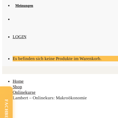
Mei­nun­gen
LOGIN
Es befinden sich keine Produkte im Warenkorb.
Home
Shop
Onlinekurse
Lam­bert – Online­kurs: Makroökonomie