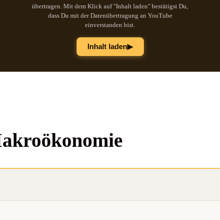
übertragen. Mit dem Klick auf "Inhalt laden" bestätigst Du,
dass Du mit der Datenübertragung an YouTube
einverstanden bist.
▶
Inhalt laden
 Makroökonomie