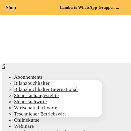
Shop
Lamberts WhatsApp-Gruppen ...
0
Abon­ne­ments
Bilanz­buch­hal­ter
Bilanz­buch­hal­ter International
Steu­er­fach­an­ge­stell­te
Steu­er­fach­wir­te
Wirt­schafts­fach­wir­te
Teschni­cher Betriebswirt
Online­kur­se
Web­i­na­re