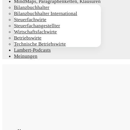
Mind­Maps, Para­gra­phen­ket­ten, Klausuren
Bilanz­buch­hal­ter
Bilanz­buch­hal­ter International
Steu­er­fach­wir­te
Steu­er­fach­an­ge­stell­ter
Wirt­schafts­fach­wir­te
Betriebs­wir­te
Tech­ni­sche Betriebswirte
Lam­­bert-Pod­­casts
Mei­nun­gen