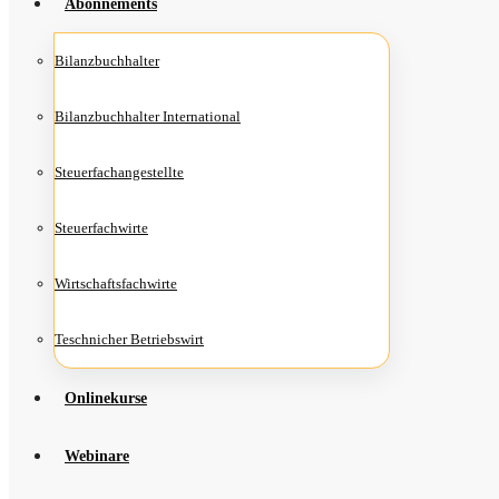
Abon­ne­ments
Bilanz­buch­hal­ter
Bilanz­buch­hal­ter International
Steu­er­fach­an­ge­stell­te
Steu­er­fach­wir­te
Wirt­schafts­fach­wir­te
Teschni­cher Betriebswirt
Online­kur­se
Web­i­na­re