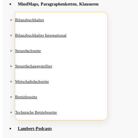
Mind­Maps, Para­gra­phen­ket­ten, Klausuren
Bilanz­buch­hal­ter
Bilanz­buch­hal­ter International
Steu­er­fach­wir­te
Steu­er­fach­an­ge­stell­ter
Wirt­schafts­fach­wir­te
Betriebs­wir­te
Tech­ni­sche Betriebswirte
Lam­­bert-Pod­­casts