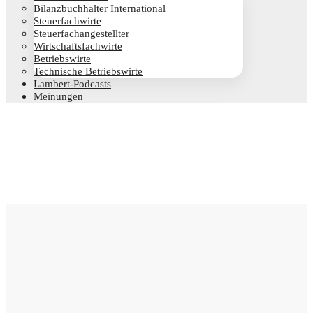
Bilanz­buch­hal­ter International
Steu­er­fach­wir­te
Steu­er­fach­an­ge­stell­ter
Wirt­schafts­fach­wir­te
Betriebs­wir­te
Tech­ni­sche Betriebswirte
Lam­­bert-Pod­­casts
Mei­nun­gen