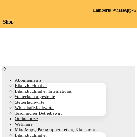
Lamberts WhatsApp-Gr
Shop
0
Abon­ne­ments
Bilanz­buch­hal­ter
Bilanz­buch­hal­ter International
Steu­er­fach­an­ge­stell­te
Steu­er­fach­wir­te
Wirt­schafts­fach­wir­te
Teschni­cher Betriebswirt
Online­kur­se
Web­i­na­re
Mind­Maps, Para­gra­phen­ket­ten, Klausuren
Bilanz­buch­hal­ter