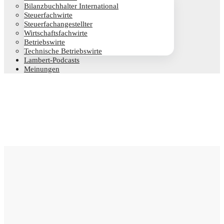
Bilanz­buch­hal­ter International
Steu­er­fach­wir­te
Steu­er­fach­an­ge­stell­ter
Wirt­schafts­fach­wir­te
Betriebs­wir­te
Tech­ni­sche Betriebswirte
Lam­­bert-Pod­­casts
Mei­nun­gen