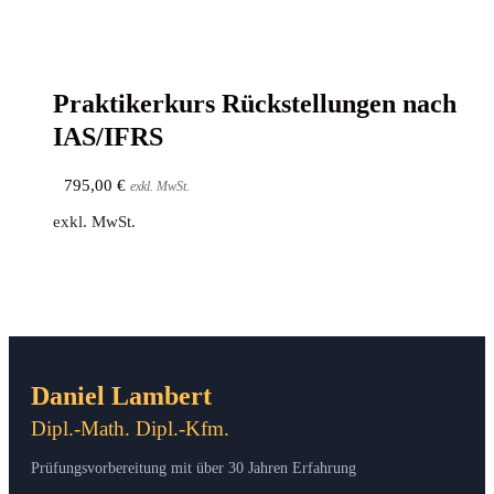
Prak­ti­ker­kurs Rück­stel­lun­gen nach
IAS/IFRS
795,00
€
exkl. MwSt.
exkl. MwSt.
Daniel Lambert
Dipl.-Math. Dipl.-Kfm.
Prüfungsvorbereitung mit über 30 Jahren Erfahrung