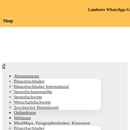
Lamberts WhatsApp-Gr
Shop
0
Abon­ne­ments
Bilanz­buch­hal­ter
Bilanz­buch­hal­ter International
Steu­er­fach­an­ge­stell­te
Steu­er­fach­wir­te
Wirt­schafts­fach­wir­te
Teschni­cher Betriebswirt
Online­kur­se
Web­i­na­re
Mind­Maps, Para­gra­phen­ket­ten, Klausuren
Bilanz­buch­hal­ter