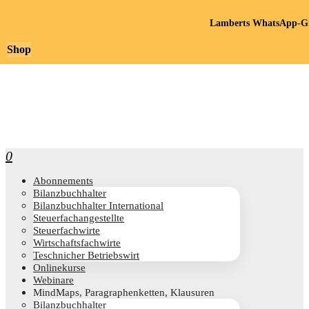
Lamberts WhatsApp-Gr
Shop
0
Abon­ne­ments
Bilanz­buch­hal­ter
Bilanz­buch­hal­ter International
Steu­er­fach­an­ge­stell­te
Steu­er­fach­wir­te
Wirt­schafts­fach­wir­te
Teschni­cher Betriebswirt
Online­kur­se
Web­i­na­re
Mind­Maps, Para­gra­phen­ket­ten, Klausuren
Bilanz­buch­hal­ter