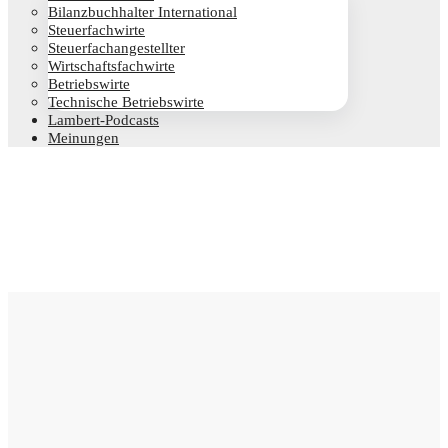
Bilanz­buch­hal­ter International
Steu­er­fach­wir­te
Steu­er­fach­an­ge­stell­ter
Wirt­schafts­fach­wir­te
Betriebs­wir­te
Tech­ni­sche Betriebswirte
Lam­­bert-Pod­­casts
Mei­nun­gen