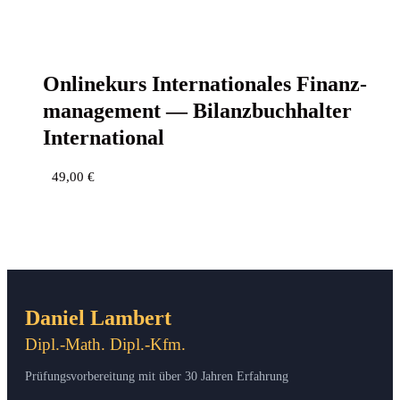
Online­kurs Inter­na­tio­na­les Finanz­
ma­nage­ment — Bilanz­buch­hal­ter
International
49,00
€
Daniel Lambert
Dipl.-Math. Dipl.-Kfm.
Prüfungsvorbereitung mit über 30 Jahren Erfahrung