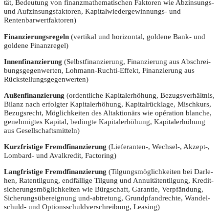
tät, Bedeu­tung von finanz­ma­the­ma­ti­schen Fak­to­ren wie Abzin­sungs-
und Auf­zin­sungs­fak­to­ren, Kapi­tal­wie­der­ge­win­nungs- und
Rentenbarwertfaktoren)
Finan­zie­rungs­re­geln
(ver­ti­kal und hori­zon­tal, gol­de­ne Bank- und
gol­de­ne Finanzregel)
Innen­fi­nan­zie­rung
(Selbst­fi­nan­zie­rung, Finan­zie­rung aus Abschrei­
bungs­ge­gen­wer­ten, Loh­mann-Ruch­ti-Effekt, Finan­zie­rung aus
Rückstellungsgegenwerten)
Außen­fi­nan­zie­rung
(ordent­li­che Kapi­tal­erhö­hung, Bezugs­ver­hält­nis,
Bilanz nach erfolg­ter Kapi­tal­erhö­hung, Kapi­tal­rück­la­ge, Misch­kurs,
Bezugs­recht, Mög­lich­kei­ten des Alt­ak­tio­närs wie opé­ra­ti­on blan­che,
geneh­mig­tes Kapi­tal, beding­te Kapi­tal­erhö­hung, Kapi­tal­erhö­hung
aus Gesellschaftsmitteln)
Kurz­fris­ti­ge Fremd­fi­nan­zie­rung
(Lieferanten‑, Wechsel‑, Akzept‑,
Lom­bard- und Aval­kre­dit, Factoring)
Lang­fris­ti­ge Fremd­fi­nan­zie­rung
(Til­gungs­mög­lich­kei­ten bei Dar­le­
hen, Raten­til­gung, end­fäl­li­ge Til­gung und Annui­tä­ten­til­gung, Kre­dit­
si­che­rungs­mög­lich­kei­ten wie Bürg­schaft, Garan­tie, Ver­pfän­dung,
Siche­rungs­über­eig­nung und-abtre­tung, Grund­pfand­rech­te, Wan­del­
schuld- und Opti­ons­schuld­ver­schrei­bung, Leasing)