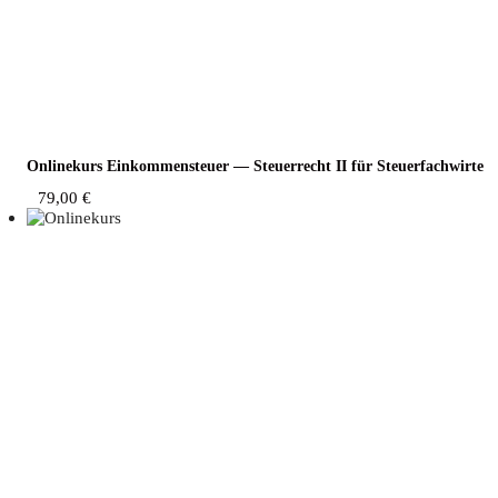
Online­kurs Ein­kom­men­steu­er — Steu­er­recht II für Steuerfachwirte
79,00
€