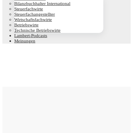
Bilanz­buch­hal­ter International
Steu­er­fach­wir­te
Steu­er­fach­an­ge­stell­ter
Wirt­schafts­fach­wir­te
Betriebs­wir­te
Tech­ni­sche Betriebswirte
Lam­­bert-Pod­­casts
Mei­nun­gen