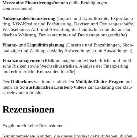
Mez­za­ni­ne Finan­zie­rungs­for­men
(stil­le Betei­li­gun­gen,
Genussscheine)
Außen­han­dels­fi­nan­zie­rung
(Import- und Export­kre­di­te, Export­fac­to­
ring, KfW-Kre­di­te und For­fai­tie­rung, Devi­sen und Devi­sen­ge­schäf­te,
Wech­sel­kur­se, Auf- und Abwer­tung der hei­mi­schen und der aus­län­
di­schen Wäh­rung, Devi­sen­ter­min- und Devisenoptionsgeschäfte)
Finanz-
und
Liqui­di­täts­pla­nung
(Umsät­ze und Ein­zah­lun­gen, Skon­
to­ab­zü­ge und Zah­lungs­aus­fäl­le, Auf­wen­dun­gen und Auszahlungen)
Finanz­ma­nage­ment
(Risi­ko­ma­nage­ment, wirt­schaft­li­che und poli­ti­
sche Risi­ken sowie Wech­sel­kurs­ri­si­ken, Ana­ly­se der Finan­zie­rung
und erfor­der­li­che Kenn­zah­len hierfür)
Der
Online­kurs
wie immer mit vie­len
Mul­ti­ple-Choice-Fra­gen
und
mehr als
50 aus­führ­li­chen Lam­bert-Vide­os
zur Erklä­rung der klau­
sur­re­le­van­ten Inhalte.
Rezensionen
Es gibt noch keine Rezensionen.
Nur angemeldete Kunden, die dieses Produkt gekauft haben, dürfen