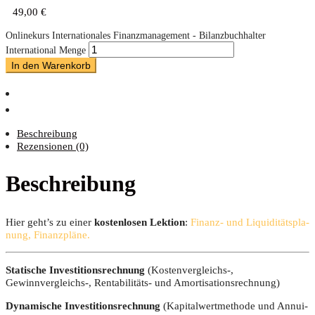
49,00
€
Onlinekurs Internationales Finanzmanagement - Bilanzbuchhalter
International Menge
In den Warenkorb
Beschreibung
Rezensionen (0)
Beschreibung
Hier geht’s zu einer
kos­ten­lo­sen Lek­ti­on
:
Finanz- und Liqui­di­täts­pla­
nung, Finanzpläne.
Sta­ti­sche Inves­ti­ti­ons­rech­nung
(Kostenvergleichs‑,
Gewinnvergleichs‑, Ren­ta­bi­li­täts- und Amortisationsrechnung)
Dyna­mi­sche Inves­ti­ti­ons­rech­nung
(Kapi­tal­wert­me­tho­de und Annui­