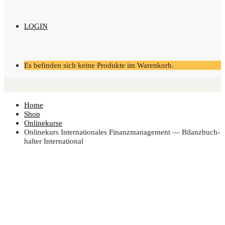
LOGIN
Es befinden sich keine Produkte im Warenkorb.
Home
Shop
Onlinekurse
Online­kurs Inter­na­tio­na­les Finanz­ma­nage­ment — Bilanz­buch­
hal­ter International