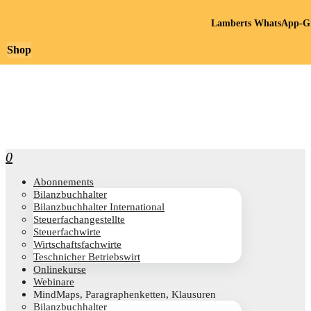
Lamberts WhatsApp-Gr
Shop
0
Abon­ne­ments
Bilanz­buch­hal­ter
Bilanz­buch­hal­ter International
Steu­er­fach­an­ge­stell­te
Steu­er­fach­wir­te
Wirt­schafts­fach­wir­te
Teschni­cher Betriebswirt
Online­kur­se
Web­i­na­re
Mind­Maps, Para­gra­phen­ket­ten, Klausuren
Bilanz­buch­hal­ter