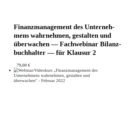
Finanz­ma­nage­ment des Unter­neh­
mens wahr­neh­men, gestal­ten und
über­wa­chen — Fach­web­i­nar Bilanz­
buch­hal­ter — für Klau­sur 2
79,00
€