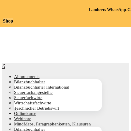
Lamberts WhatsApp-Gr
Shop
0
Abon­ne­ments
Bilanz­buch­hal­ter
Bilanz­buch­hal­ter International
Steu­er­fach­an­ge­stell­te
Steu­er­fach­wir­te
Wirt­schafts­fach­wir­te
Teschni­cher Betriebswirt
Online­kur­se
Web­i­na­re
Mind­Maps, Para­gra­phen­ket­ten, Klausuren
Bilanz­buch­hal­ter