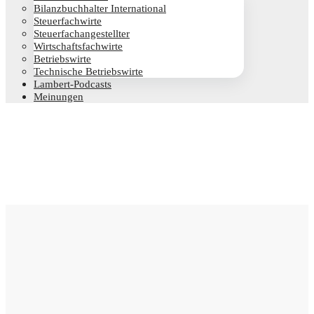
Bilanz­buch­hal­ter International
Steu­er­fach­wir­te
Steu­er­fach­an­ge­stell­ter
Wirt­schafts­fach­wir­te
Betriebs­wir­te
Tech­ni­sche Betriebswirte
Lam­­bert-Pod­­casts
Mei­nun­gen