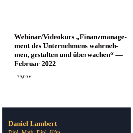
Webinar/Videokurs „Finanz­ma­nage­
ment des Unter­neh­mens wahr­neh­
men, gestal­ten und über­wa­chen“ —
Febru­ar 2022
79,00
€
Daniel Lambert
Dipl.-Math. Dipl.-Kfm.