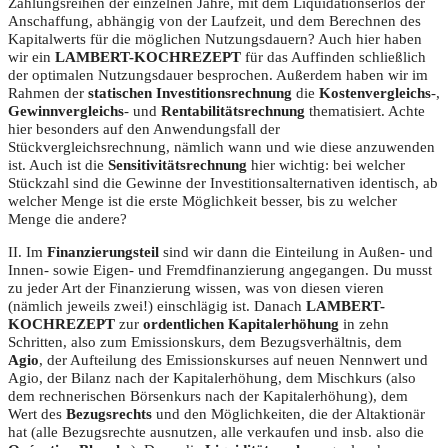
Zahlungsreihen der einzelnen Jahre, mit dem Liquidationserlös der
Anschaffung, abhängig von der Laufzeit, und dem Berechnen des
Kapitalwerts für die möglichen Nutzungsdauern? Auch hier haben
wir ein
LAMBERT-KOCHREZEPT
für das Auffinden schließlich
der optimalen Nutzungsdauer besprochen. Außerdem haben wir im
Rahmen der
statischen Investitionsrechnung
die
Kostenvergleichs
-,
Gewinnvergleichs
- und
Rentabilitätsrechnung
thematisiert. Achte
hier besonders auf den Anwendungsfall der
Stückvergleichsrechnung, nämlich wann und wie diese anzuwenden
ist. Auch ist die
Sensitivitätsrechnung
hier wichtig: bei welcher
Stückzahl sind die Gewinne der Investitionsalternativen identisch, ab
welcher Menge ist die erste Möglichkeit besser, bis zu welcher
Menge die andere?
II. Im
Finanzierungsteil
sind wir dann die Einteilung in Außen- und
Innen- sowie Eigen- und Fremdfinanzierung angegangen. Du musst
zu jeder Art der Finanzierung wissen, was von diesen vieren
(nämlich jeweils zwei!) einschlägig ist. Danach
LAMBERT-
KOCHREZEPT
zur
ordentlichen Kapitalerhöhung
in zehn
Schritten, also zum Emissionskurs, dem Bezugsverhältnis, dem
Agio
, der Aufteilung des Emissionskurses auf neuen Nennwert und
Agio, der Bilanz nach der Kapitalerhöhung, dem Mischkurs (also
dem rechnerischen Börsenkurs nach der Kapitalerhöhung), dem
Wert des
Bezugsrechts
und den Möglichkeiten, die der Altaktionär
hat (alle Bezugsrechte ausnutzen, alle verkaufen und insb. also die