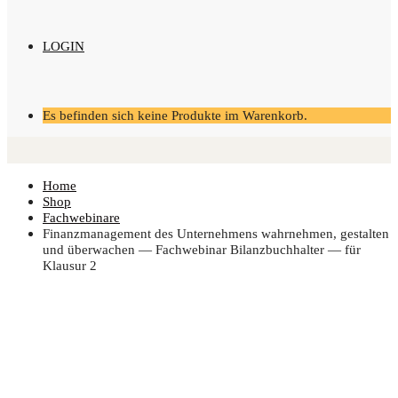
LOGIN
Es befinden sich keine Produkte im Warenkorb.
Home
Shop
Fachwebinare
Finanz­ma­nage­ment des Unter­neh­mens wahr­neh­men, gestal­ten
und über­wa­chen — Fach­web­i­nar Bilanz­buch­hal­ter — für
Klau­sur 2