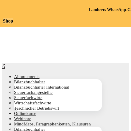
Lamberts WhatsApp-Gr
Shop
0
Abon­ne­ments
Bilanz­buch­hal­ter
Bilanz­buch­hal­ter International
Steu­er­fach­an­ge­stell­te
Steu­er­fach­wir­te
Wirt­schafts­fach­wir­te
Teschni­cher Betriebswirt
Online­kur­se
Web­i­na­re
Mind­Maps, Para­gra­phen­ket­ten, Klausuren
Bilanz­buch­hal­ter