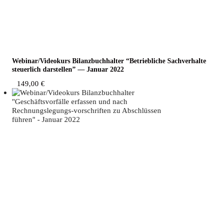
Webinar/Videokurs Bilanz­buch­hal­ter “Betrieb­li­che Sach­ver­hal­te
steu­er­lich dar­stel­len” — Janu­ar 2022
149,00
€