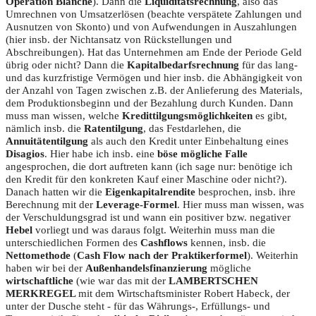
Opération Blanche
). Dann die
Liquiditätsrechnung
, also das
Umrechnen von Umsatzerlösen (beachte verspätete Zahlungen und
Ausnutzen von Skonto) und von Aufwendungen in Auszahlungen
(hier insb. der Nichtansatz von Rückstellungen und
Abschreibungen). Hat das Unternehmen am Ende der Periode Geld
übrig oder nicht? Dann die
Kapitalbedarfsrechnung
für das lang-
und das kurzfristige Vermögen und hier insb. die Abhängigkeit von
der Anzahl von Tagen zwischen z.B. der Anlieferung des Materials,
dem Produktionsbeginn und der Bezahlung durch Kunden. Dann
muss man wissen, welche
Kredittilgungsmöglichkeiten
es gibt,
nämlich insb. die
Ratentilgung
, das Festdarlehen, die
Annuitätentilgung
als auch den Kredit unter Einbehaltung eines
Disagios
. Hier habe ich insb. eine
böse mögliche Falle
angesprochen, die dort auftreten kann (ich sage nur: benötige ich
den Kredit für den konkreten Kauf einer Maschine oder nicht?).
Danach hatten wir die
Eigenkapitalrendite
besprochen, insb. ihre
Berechnung mit der
Leverage-Formel
. Hier muss man wissen, was
der Verschuldungsgrad ist und wann ein positiver bzw. negativer
Hebel
vorliegt und was daraus folgt. Weiterhin muss man die
unterschiedlichen Formen des
Cashflows
kennen, insb. die
Nettomethode
(
Cash Flow nach der Praktikerformel
). Weiterhin
haben wir bei der
Außenhandelsfinanzierung
mögliche
wirtschaftliche
(wie war das mit der
LAMBERTSCHEN
MERKREGEL
mit dem Wirtschaftsminister Robert Habeck, der
unter der Dusche steht - für das Währungs-, Erfüllungs- und