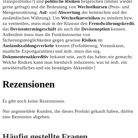
Transportrisiko?) und
politische Risiken
besprochen (immer wieder
gerne gefragt) und die Bedeutung von
Wechselkursen
(Preis- und
Mengennotierung,
Auf-
und
Abwertung
der heimischen und der
ausländischen Währung). Um
Wechselkursrisiken
zu mindern bzw.
zu vermeiden, muss man in der Klausur den
Fremdwährungskredit
,
das
Devisentermingeschäft
als auch die
Devisenoption
kennen.
Außerdem muss man die Funktionsweise von
Sicherungsmöglichkeiten gegen gewisse
Risiken
im
Auslandszahlungsverkehr
kennen (Forfaitierung, Vorauskasse,
staatliche Exportgarantien) und insb. muss das sog.
Dokumentenakkreditiv
bekannt sein, auch das haben wir gemacht.
Welche Risiken kann man hierdurch reduzieren, was ist insb. ein
unwiderrufliches und ein bestätigtes Akkreditiv?
Rezensionen
Es gibt noch keine Rezensionen.
Nur angemeldete Kunden, die dieses Produkt gekauft haben, dürfen
eine Rezension abgeben.
Häufig gestellte Fragen