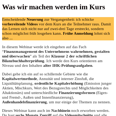
Was wir machen werden im Kurs
Entscheidende
Neuerung
zur Vergangenheit: ich schicke
vorbereitende Videos
vor dem Kurs an die Teilnehmer raus. Damit
das Lernen sich nicht nur auf zwei-drei Tage erstreckt, sondern
schon möglichst früh losgehen kann.
Frühe Anmeldung
lohnt sich
also ...
In diesem Webinar werde ich eingehen auf das Fach
“
Finanzmanagement des Unternehmens wahrnehmen, gestalten
und überwachen
” als Teil der
Klausur 2 der schriftlichen
Bilanzbuchhalterprüfung
. Ich werde den Kurs orientieren am
Niveau und den Inhalten
alter IHK-Prüfungsaufgaben
.
Dabei gehe ich ein auf so schillernde Gebiete wie die
Kapitalwertmethode
, Annuität und interner Zinsfuß, die
Liquiditätsplanung,
ordentliche Kapitalerhöhung
(Emission junger
Aktien, Mischkurs, Wert des Bezugsrechts und Möglichkeiten des
Altaktionärs) und unterschiedliche
Finanzierungsformen
(Eigen-
und Fremd-, Außen und Innenfinanzierung),
Außenhandelsfinanzierung
, um nur einige der Themen zu nennen.
Dieses Webinar kann auch im
Nachhinein
noch erworben werden.
Du hast
sechs Monate Zugriff
auf die
Videomitschnitte
und alle