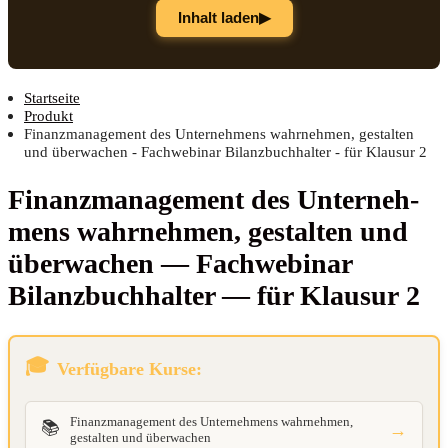
▶
Inhalt laden
Startseite
Produkt
Finanzmanagement des Unternehmens wahrnehmen, gestalten
und überwachen - Fachwebinar Bilanzbuchhalter - für Klausur 2
Finanz­ma­nage­ment des Unter­neh­
mens wahr­neh­men, gestal­ten und
über­wa­chen — Fach­web­i­nar
Bilanz­buch­hal­ter — für Klau­sur 2
Verfügbare Kurse:
Finanzmanagement des Unternehmens wahrnehmen,
📚
→
gestalten und überwachen