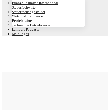
Bilanz­buch­hal­ter International
Steu­er­fach­wir­te
Steu­er­fach­an­ge­stell­ter
Wirt­schafts­fach­wir­te
Betriebs­wir­te
Tech­ni­sche Betriebswirte
Lam­­bert-Pod­­casts
Mei­nun­gen