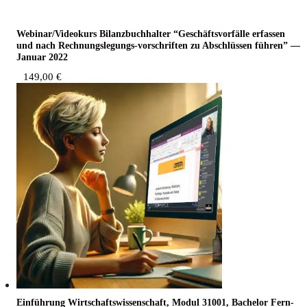
Webinar/Videokurs Bilanz­buch­hal­ter “Geschäfts­vor­fäl­le erfas­sen
und nach Rech­nungs­le­gungs-vor­schrif­ten zu Abschlüs­sen füh­ren” —
Janu­ar 2022
149,00
€
Ein­füh­rung Wirt­schafts­wis­sen­schaft, Modul 31001, Bache­lor Fern­