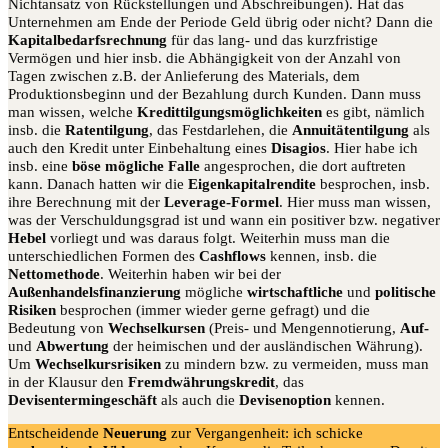
Nichtansatz von Rückstellungen und Abschreibungen). Hat das
Unternehmen am Ende der Periode Geld übrig oder nicht? Dann die
Kapitalbedarfsrechnung
für das lang- und das kurzfristige
Vermögen und hier insb. die Abhängigkeit von der Anzahl von
Tagen zwischen z.B. der Anlieferung des Materials, dem
Produktionsbeginn und der Bezahlung durch Kunden. Dann muss
man wissen, welche
Kredittilgungsmöglichkeiten
es gibt, nämlich
insb. die
Ratentilgung
, das Festdarlehen, die
Annuitätentilgung
als
auch den Kredit unter Einbehaltung eines
Disagios
. Hier habe ich
insb. eine
böse mögliche Falle
angesprochen, die dort auftreten
kann. Danach hatten wir die
Eigenkapitalrendite
besprochen, insb.
ihre Berechnung mit der
Leverage-Formel
. Hier muss man wissen,
was der Verschuldungsgrad ist und wann ein positiver bzw. negativer
Hebel
vorliegt und was daraus folgt. Weiterhin muss man die
unterschiedlichen Formen des
Cashflows
kennen, insb. die
Nettomethode
. Weiterhin haben wir bei der
Außenhandelsfinanzierung
mögliche
wirtschaftliche
und
politische
Risiken
besprochen (immer wieder gerne gefragt) und die
Bedeutung von
Wechselkursen
(Preis- und Mengennotierung,
Auf-
und
Abwertung
der heimischen und der ausländischen Währung).
Um
Wechselkursrisiken
zu mindern bzw. zu vermeiden, muss man
in der Klausur den
Fremdwährungskredit
, das
Devisentermingeschäft
als auch die
Devisenoption
kennen.
Entscheidende
Neuerung
zur Vergangenheit: ich schicke