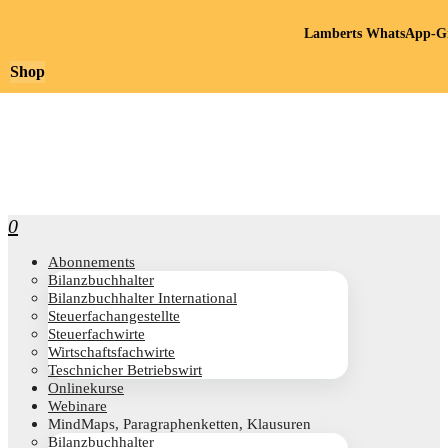
Lamberts WhatsApp-Gr
Shop
0
Abon­ne­ments
Bilanz­buch­hal­ter
Bilanz­buch­hal­ter International
Steu­er­fach­an­ge­stell­te
Steu­er­fach­wir­te
Wirt­schafts­fach­wir­te
Teschni­cher Betriebswirt
Online­kur­se
Web­i­na­re
Mind­Maps, Para­gra­phen­ket­ten, Klausuren
Bilanz­buch­hal­ter