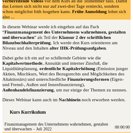
vorbereitende Videos
vor dem Kurs an die Teilnehmer raus. Damit
das Lernen sich nicht nur auf zwei-drei Tage erstreckt, sondern
schon möglichst früh losgehen kann.
Frühe Anmeldung
lohnt sich
also ...
In diesem Webinar werde ich eingehen auf das Fach
“
Finanzmanagement des Unternehmens wahrnehmen, gestalten
und überwachen
” als Teil der
Klausur 2 der schriftlichen
Bilanzbuchhalterprüfung
. Ich werde den Kurs orientieren am
Niveau und den Inhalten
alter IHK-Prüfungsaufgaben
.
Dabei gehe ich ein auf so schillernde Gebiete wie die
Kapitalwertmethode
, Annuität und interner Zinsfuß, die
Liquiditätsplanung,
ordentliche Kapitalerhöhung
(Emission junger
Aktien, Mischkurs, Wert des Bezugsrechts und Möglichkeiten des
Altaktionärs) und unterschiedliche
Finanzierungsformen
(Eigen-
und Fremd-, Außen und Innenfinanzierung),
Außenhandelsfinanzierung
, um nur einige der Themen zu nennen.
Dieses Webinar kann auch im
Nachhinein
noch erworben werden.
Kurs Kurrikulum
Finanz­ma­nage­ment des Unter­neh­mens wahr­neh­men, gestal­ten
00:00:00
und über­wa­chen – Juli 2022