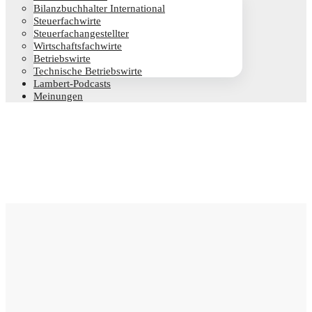
Bilanz­buch­hal­ter International
Steu­er­fach­wir­te
Steu­er­fach­an­ge­stell­ter
Wirt­schafts­fach­wir­te
Betriebs­wir­te
Tech­ni­sche Betriebswirte
Lam­­bert-Pod­­casts
Mei­nun­gen