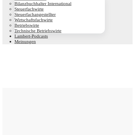
Bilanz­buch­hal­ter International
Steu­er­fach­wir­te
Steu­er­fach­an­ge­stell­ter
Wirt­schafts­fach­wir­te
Betriebs­wir­te
Tech­ni­sche Betriebswirte
Lam­­bert-Pod­­casts
Mei­nun­gen