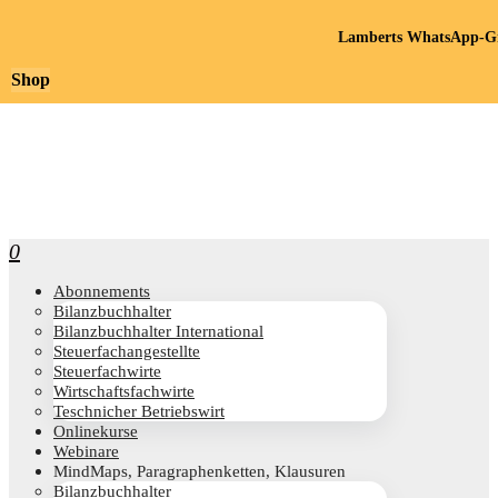
Lamberts WhatsApp-Gr
Shop
0
Abon­ne­ments
Bilanz­buch­hal­ter
Bilanz­buch­hal­ter International
Steu­er­fach­an­ge­stell­te
Steu­er­fach­wir­te
Wirt­schafts­fach­wir­te
Teschni­cher Betriebswirt
Online­kur­se
Web­i­na­re
Mind­Maps, Para­gra­phen­ket­ten, Klausuren
Bilanz­buch­hal­ter