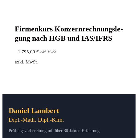
Fir­men­kurs Kon­zern­rech­nungs­le­
gung nach HGB und IAS/IFRS
1.795,00
€
exkl. MwSt.
exkl. MwSt.
Daniel Lambert
Dipl.-Math. Dipl.-Kfm.
Prüfungsvorbereitung mit über 30 Jahren Erfahrung