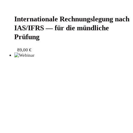
Inter­na­tio­na­le Rech­nungs­le­gung nach
IAS/IFRS — für die münd­li­che
Prüfung
89,00
€