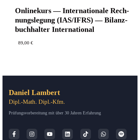
Online­kurs — Inter­na­tio­na­le Rech­
nungs­le­gung (IAS/IFRS) — Bilanz­
buch­hal­ter International
89,00
€
Daniel Lambert
Dipl.-Math. Dipl.-Kfm.
Prüfungsvorbereitung mit über 30 Jahren Erfahrung