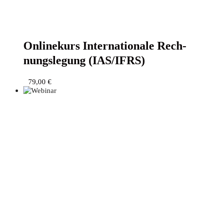
Online­kurs Inter­na­tio­na­le Rech­
nungs­le­gung (IAS/IFRS)
79,00
€