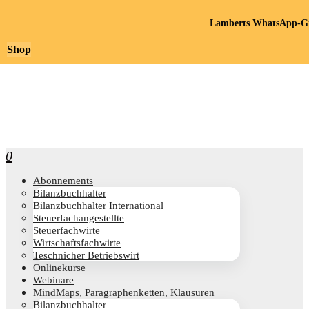
Lamberts WhatsApp-Gr
Shop
0
Abon­ne­ments
Bilanz­buch­hal­ter
Bilanz­buch­hal­ter International
Steu­er­fach­an­ge­stell­te
Steu­er­fach­wir­te
Wirt­schafts­fach­wir­te
Teschni­cher Betriebswirt
Online­kur­se
Web­i­na­re
Mind­Maps, Para­gra­phen­ket­ten, Klausuren
Bilanz­buch­hal­ter