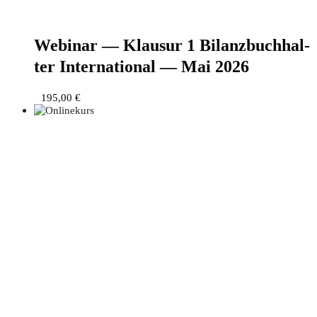
Web­i­nar — Klau­sur 1 Bilanz­buch­hal­
ter Inter­na­tio­nal — Mai 2026
195,00
€