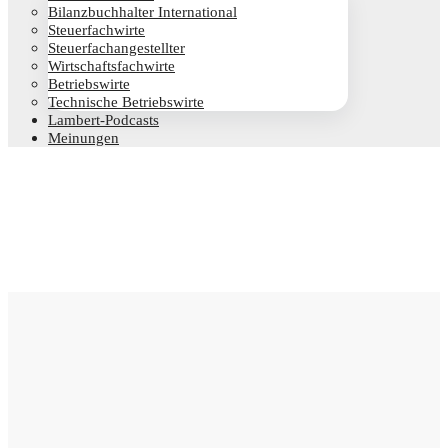
Bilanz­buch­hal­ter International
Steu­er­fach­wir­te
Steu­er­fach­an­ge­stell­ter
Wirt­schafts­fach­wir­te
Betriebs­wir­te
Tech­ni­sche Betriebswirte
Lam­­bert-Pod­­casts
Mei­nun­gen