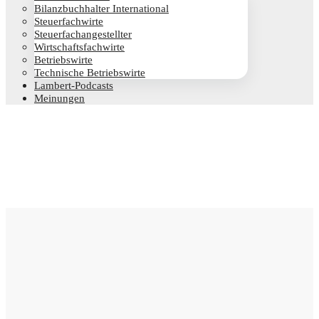
Bilanz­buch­hal­ter International
Steu­er­fach­wir­te
Steu­er­fach­an­ge­stell­ter
Wirt­schafts­fach­wir­te
Betriebs­wir­te
Tech­ni­sche Betriebswirte
Lam­­bert-Pod­­casts
Mei­nun­gen