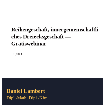
Rei­hen­ge­schäft, inner­ge­mein­schaft­li­
ches Drei­ecks­ge­schäft —
Gratiswebinar
0,00
€
Daniel Lambert
Dipl.-Math. Dipl.-Kfm.