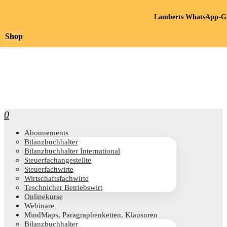
Lamberts WhatsApp-Gr
Shop
0
Abon­ne­ments
Bilanz­buch­hal­ter
Bilanz­buch­hal­ter International
Steu­er­fach­an­ge­stell­te
Steu­er­fach­wir­te
Wirt­schafts­fach­wir­te
Teschni­cher Betriebswirt
Online­kur­se
Web­i­na­re
Mind­Maps, Para­gra­phen­ket­ten, Klausuren
Bilanz­buch­hal­ter