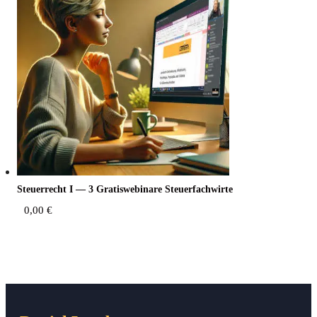
Steu­er­recht I — 3 Gra­tis­web­i­na­re Steuerfachwirte
0,00
€