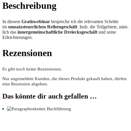
Beschreibung
In die­sem
Gra­tis­web­i­nar
bespre­che ich die rele­van­ten Schrit­te
im
umsatz­steu­er­li­chen Rei­hen­ge­schäft
. Insb. die Teil­ge­bie­te, näm­
lich das
inner­ge­mein­schaft­li­che Drei­ecks­ge­schäft
und sei­ne
Erleichterungen.
Rezensionen
Es gibt noch keine Rezensionen.
Nur angemeldete Kunden, die dieses Produkt gekauft haben, dürfen
eine Rezension abgeben.
Das könnte dir auch gefallen …