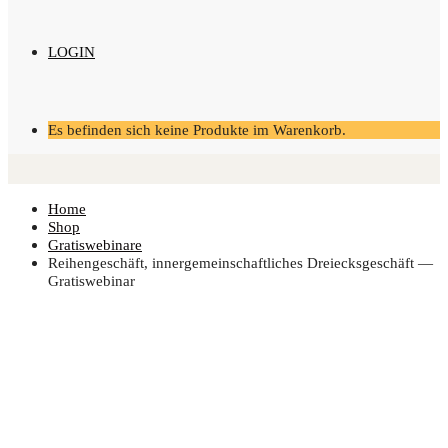
LOGIN
Es befinden sich keine Produkte im Warenkorb.
Home
Shop
Gratiswebinare
Rei­hen­ge­schäft, inner­ge­mein­schaft­li­ches Drei­ecks­ge­schäft —
Gratiswebinar