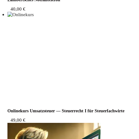
40,00
€
Online­kurs Umsatz­steu­er — Steu­er­recht I für Steuerfachwirte
49,00
€