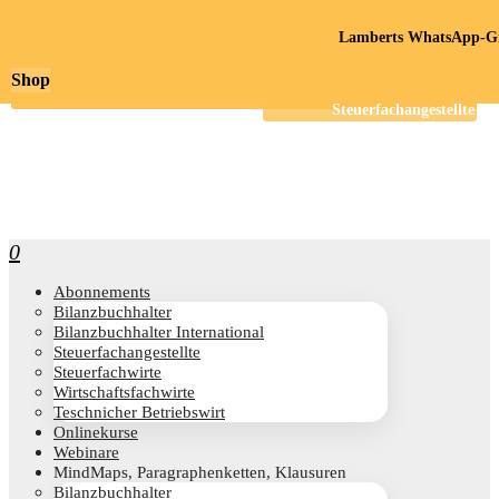
Lamberts WhatsApp-Gr
Shop
0
Abon­ne­ments
Bilanz­buch­hal­ter
Bilanz­buch­hal­ter International
Steu­er­fach­an­ge­stell­te
Steu­er­fach­wir­te
Wirt­schafts­fach­wir­te
Teschni­cher Betriebswirt
Online­kur­se
Web­i­na­re
Mind­Maps, Para­gra­phen­ket­ten, Klausuren
Bilanz­buch­hal­ter