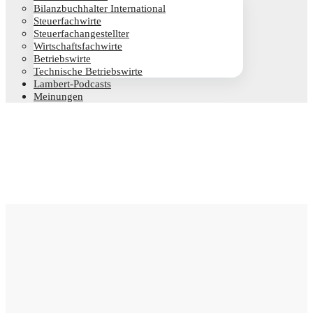
Bilanz­buch­hal­ter International
Steu­er­fach­wir­te
Steu­er­fach­an­ge­stell­ter
Wirt­schafts­fach­wir­te
Betriebs­wir­te
Tech­ni­sche Betriebswirte
Lam­­bert-Pod­­casts
Mei­nun­gen