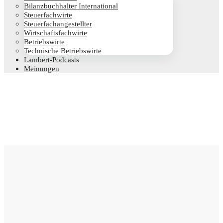
Bilanz­buch­hal­ter International
Steu­er­fach­wir­te
Steu­er­fach­an­ge­stell­ter
Wirt­schafts­fach­wir­te
Betriebs­wir­te
Tech­ni­sche Betriebswirte
Lam­­bert-Pod­­casts
Mei­nun­gen