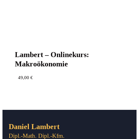
Lam­bert – Online­kurs:
Makroökonomie
49,00
€
Daniel Lambert
Dipl.-Math. Dipl.-Kfm.