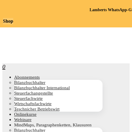
Lamberts WhatsApp-Gr
Shop
0
Abon­ne­ments
Bilanz­buch­hal­ter
Bilanz­buch­hal­ter International
Steu­er­fach­an­ge­stell­te
Steu­er­fach­wir­te
Wirt­schafts­fach­wir­te
Teschni­cher Betriebswirt
Online­kur­se
Web­i­na­re
Mind­Maps, Para­gra­phen­ket­ten, Klausuren
Bilanz­buch­hal­ter