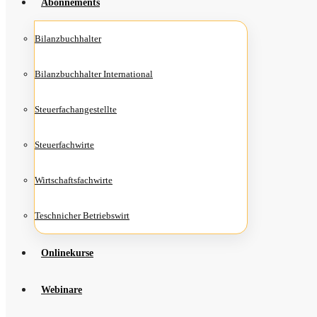
Abon­ne­ments
Bilanz­buch­hal­ter
Bilanz­buch­hal­ter International
Steu­er­fach­an­ge­stell­te
Steu­er­fach­wir­te
Wirt­schafts­fach­wir­te
Teschni­cher Betriebswirt
Online­kur­se
Web­i­na­re