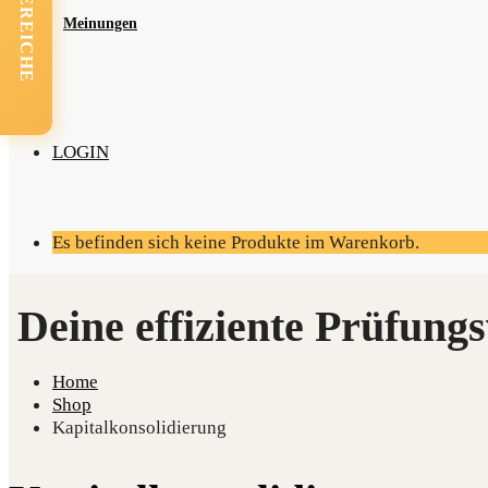
FACHBEREICHE
Mei­nun­gen
LOGIN
Es befinden sich keine Produkte im Warenkorb.
Home
Shop
Kapitalkonsolidierung