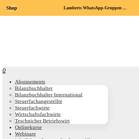
Shop
Lamberts WhatsApp-Gruppen ...
0
Abon­ne­ments
Bilanz­buch­hal­ter
Bilanz­buch­hal­ter International
Steu­er­fach­an­ge­stell­te
Steu­er­fach­wir­te
Wirt­schafts­fach­wir­te
Teschni­cher Betriebswirt
Online­kur­se
Web­i­na­re