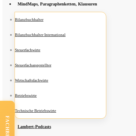
Mind­Maps, Para­gra­phen­ket­ten, Klausuren
Bilanz­buch­hal­ter
Bilanz­buch­hal­ter International
Steu­er­fach­wir­te
Steu­er­fach­an­ge­stell­ter
Wirt­schafts­fach­wir­te
Betriebs­wir­te
Tech­ni­sche Betriebswirte
Lam­­bert-Pod­­casts