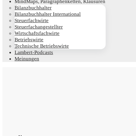
Mind­Maps, Para­gra­phen­ket­ten, Klausuren
Bilanz­buch­hal­ter
Bilanz­buch­hal­ter International
Steu­er­fach­wir­te
Steu­er­fach­an­ge­stell­ter
Wirt­schafts­fach­wir­te
Betriebs­wir­te
Tech­ni­sche Betriebswirte
Lam­­bert-Pod­­casts
Mei­nun­gen