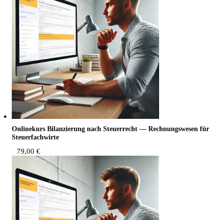
Online­kurs Bilan­zie­rung nach Steu­er­recht — Rech­nungs­we­sen für
Steuerfachwirte
79,00
€