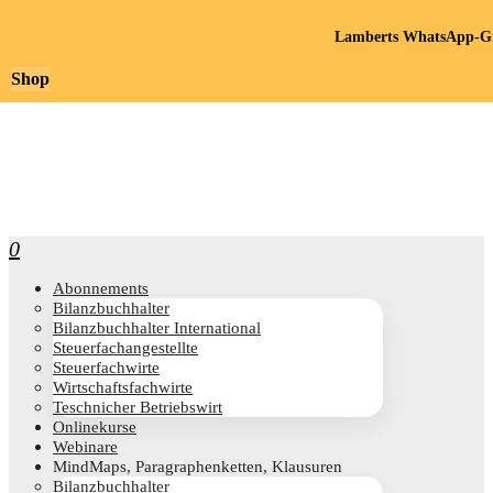
Lamberts WhatsApp-Gr
Shop
0
Abon­ne­ments
Bilanz­buch­hal­ter
Bilanz­buch­hal­ter International
Steu­er­fach­an­ge­stell­te
Steu­er­fach­wir­te
Wirt­schafts­fach­wir­te
Teschni­cher Betriebswirt
Online­kur­se
Web­i­na­re
Mind­Maps, Para­gra­phen­ket­ten, Klausuren
Bilanz­buch­hal­ter