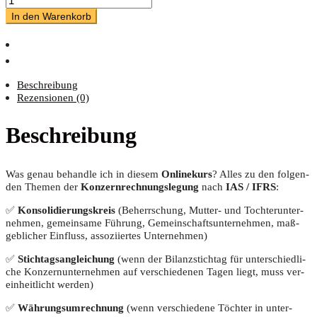
In den Warenkorb
Beschreibung
Rezensionen (0)
Beschreibung
Was genau behand­le ich in die­sem
Online­kurs
? Alles zu den fol­gen­
den The­men der
Kon­zern­rech­nungs­le­gung
nach
IAS / IFRS
:
✅
Kon­so­li­die­rungs­kreis
(Beherr­schung, Mut­ter- und Toch­ter­un­ter­
neh­men, gemein­sa­me Füh­rung, Gemein­schafts­un­ter­neh­men, maß­
geb­li­cher Ein­fluss, asso­zi­ier­tes Unternehmen)
✅
Stich­tags­an­glei­chung
(wenn der Bilanz­stich­tag für unter­schied­li­
che Kon­zern­un­ter­neh­men auf ver­schie­de­nen Tagen liegt, muss ver­
ein­heit­licht werden)
✅
Wäh­rungs­um­rech­nung
(wenn ver­schie­de­ne Töch­ter in unter­