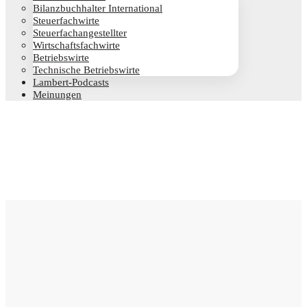
Bilanz­buch­hal­ter International
Steu­er­fach­wir­te
Steu­er­fach­an­ge­stell­ter
Wirt­schafts­fach­wir­te
Betriebs­wir­te
Tech­ni­sche Betriebswirte
Lam­­bert-Pod­­casts
Mei­nun­gen