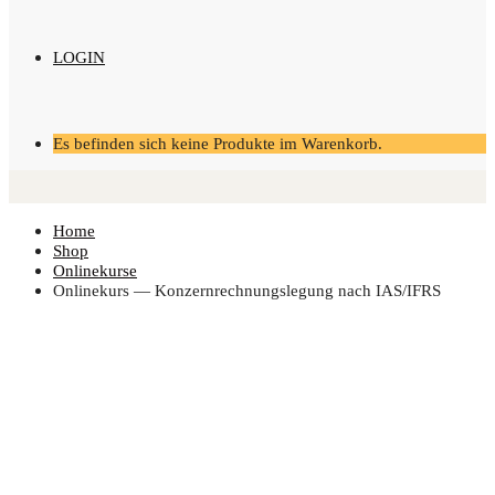
LOGIN
Es befinden sich keine Produkte im Warenkorb.
Home
Shop
Onlinekurse
Online­kurs — Kon­zern­rech­nungs­le­gung nach IAS/IFRS