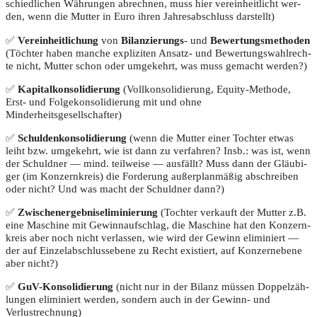
schied­li­chen Wäh­run­gen abrech­nen, muss hier ver­ein­heit­licht wer­
den, wenn die Mut­ter in Euro ihren Jah­res­ab­schluss darstellt)
✅
Ver­ein­heit­li­chung
von
Bilan­zie­rungs
- und
Bewer­tungs­me­tho­den
(Töch­ter haben man­che expli­zi­ten Ansatz- und Bewer­tungs­wahl­rech­
te nicht, Mut­ter schon oder umge­kehrt, was muss gemacht werden?)
✅
Kapi­tal­kon­so­li­die­rung
(Voll­kon­so­li­die­rung, Equi­ty-Metho­de,
Erst- und Fol­ge­kon­so­li­die­rung mit und ohne
Minderheitsgesellschafter)
✅
Schul­den­kon­so­li­die­rung
(wenn die Mut­ter einer Toch­ter etwas
leiht bzw. umge­kehrt, wie ist dann zu ver­fah­ren? Insb.: was ist, wenn
der Schuld­ner — mind. teil­wei­se — aus­fällt? Muss dann der Gläu­bi­
ger (im Kon­zern­kreis) die For­de­rung außer­plan­mä­ßig abschrei­ben
oder nicht? Und was macht der Schuld­ner dann?)
✅
Zwi­schen­er­geb­nis­eli­mi­nie­rung
(Toch­ter ver­kauft der Mut­ter z.B.
eine Maschi­ne mit Gewinn­auf­schlag, die Maschi­ne hat den Kon­zern­
kreis aber noch nicht ver­las­sen, wie wird der Gewinn eli­mi­niert —
der auf Ein­zel­ab­schluss­ebe­ne zu Recht exis­tiert, auf Kon­zern­ebe­ne
aber nicht?)
✅
GuV-Kon­so­li­die­rung
(nicht nur in der Bilanz müs­sen Dop­pel­zäh­
lun­gen eli­mi­niert wer­den, son­dern auch in der Gewinn- und
Verlustrechnung)