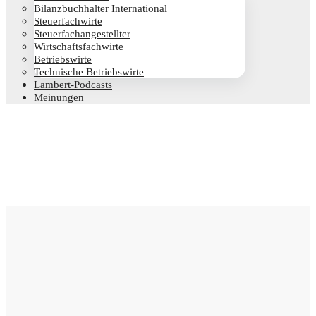
Bilanz­buch­hal­ter International
Steu­er­fach­wir­te
Steu­er­fach­an­ge­stell­ter
Wirt­schafts­fach­wir­te
Betriebs­wir­te
Tech­ni­sche Betriebswirte
Lam­­bert-Pod­­casts
Mei­nun­gen