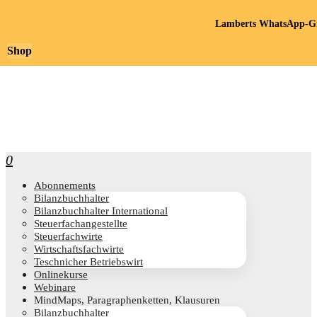
Lamberts WhatsApp-Gr
Shop
0
Abon­ne­ments
Bilanz­buch­hal­ter
Bilanz­buch­hal­ter International
Steu­er­fach­an­ge­stell­te
Steu­er­fach­wir­te
Wirt­schafts­fach­wir­te
Teschni­cher Betriebswirt
Online­kur­se
Web­i­na­re
Mind­Maps, Para­gra­phen­ket­ten, Klausuren
Bilanz­buch­hal­ter