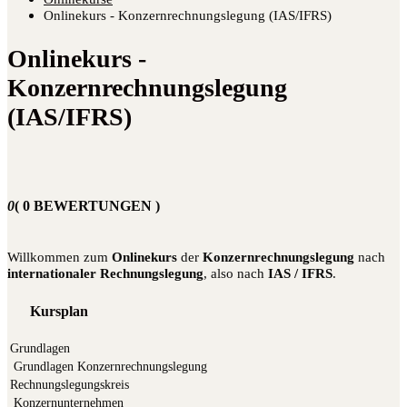
Onlinekurs - Konzernrechnungslegung (IAS/IFRS)
Onlinekurs -
Konzernrechnungslegung
(IAS/IFRS)
0
( 0 BEWERTUNGEN )
Will­kom­men zum
Online­kurs
der
Kon­zern­rech­nungs­le­gung
nach
inter­na­tio­na­ler Rech­nungs­le­gung
, also nach
IAS / IFRS
.
Kursplan
Grundlagen
Grund­la­gen Konzernrechnungslegung
Rechnungslegungskreis
Kon­zern­un­ter­neh­men