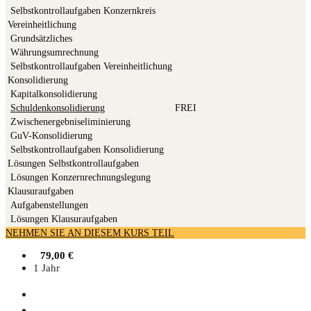
Selbst­kon­troll­auf­ga­ben Konzernkreis
Vereinheitlichung
Grund­sätz­li­ches
Wäh­rungs­um­rech­nung
Selbst­kon­troll­auf­ga­ben Vereinheitlichung
Konsolidierung
Kapi­tal­kon­so­li­die­rung
Schul­den­kon­so­li­die­rung
FREI
Zwi­schen­er­geb­nis­eli­mi­nie­rung
GuV-Kon­so­li­die­rung
Selbst­kon­troll­auf­ga­ben Konsolidierung
Lösungen Selbstkontrollaufgaben
Lösun­gen Konzernrechnungslegung
Klausuraufgaben
Auf­ga­ben­stel­lun­gen
Lösun­gen Klausuraufgaben
NEHMEN SIE AN DIESEM KURS TEIL
79,00
€
1 Jahr