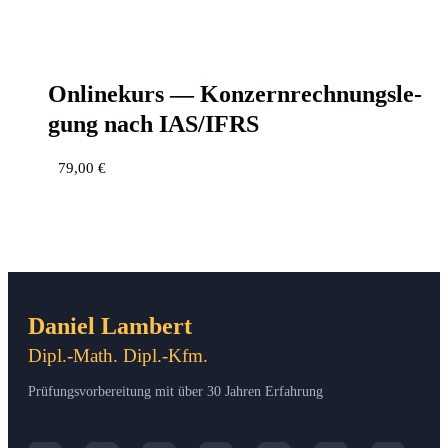
Online­kurs — Kon­zern­rech­nungs­le­
gung nach IAS/IFRS
79,00
€
Daniel Lambert
Dipl.-Math. Dipl.-Kfm.
Prüfungsvorbereitung mit über 30 Jahren Erfahrung