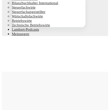
Bilanz­buch­hal­ter International
Steu­er­fach­wir­te
Steu­er­fach­an­ge­stell­ter
Wirt­schafts­fach­wir­te
Betriebs­wir­te
Tech­ni­sche Betriebswirte
Lam­­bert-Pod­­casts
Mei­nun­gen