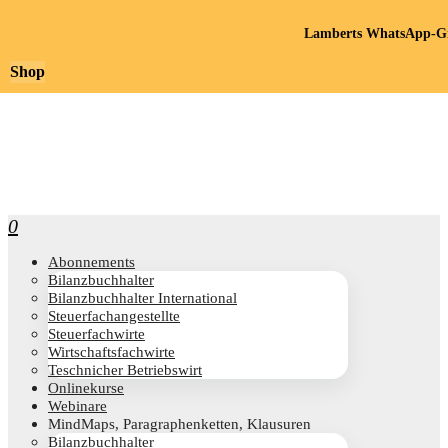
Lamberts WhatsApp-Gr
Shop
0
Abon­ne­ments
Bilanz­buch­hal­ter
Bilanz­buch­hal­ter International
Steu­er­fach­an­ge­stell­te
Steu­er­fach­wir­te
Wirt­schafts­fach­wir­te
Teschni­cher Betriebswirt
Online­kur­se
Web­i­na­re
Mind­Maps, Para­gra­phen­ket­ten, Klausuren
Bilanz­buch­hal­ter