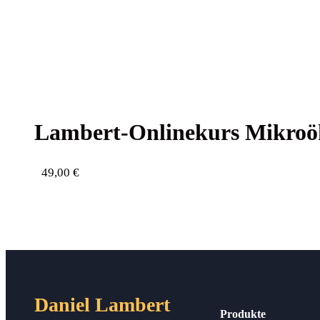
Lam­bert-Online­kurs Mikro
49,00
€
Daniel Lambert
Produkte