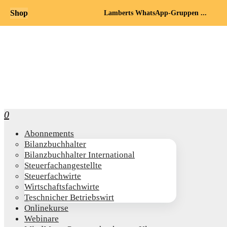
Shop
Lamberts WhatsApp-Gruppen ...
0
Abon­ne­ments
Bilanz­buch­hal­ter
Bilanz­buch­hal­ter International
Steu­er­fach­an­ge­stell­te
Steu­er­fach­wir­te
Wirt­schafts­fach­wir­te
Teschni­cher Betriebswirt
Online­kur­se
Web­i­na­re