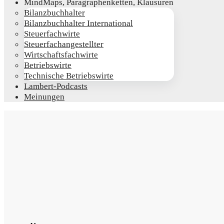
Mind­Maps, Para­gra­phen­ket­ten, Klausuren
Bilanz­buch­hal­ter
Bilanz­buch­hal­ter International
Steu­er­fach­wir­te
Steu­er­fach­an­ge­stell­ter
Wirt­schafts­fach­wir­te
Betriebs­wir­te
Tech­ni­sche Betriebswirte
Lam­­bert-Pod­­casts
Mei­nun­gen