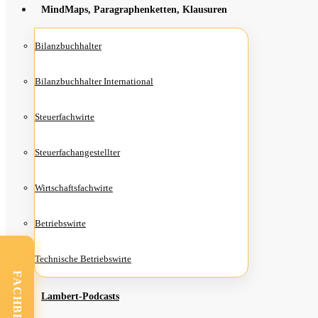
Mind­Maps, Para­gra­phen­ket­ten, Klausuren
Bilanz­buch­hal­ter
Bilanz­buch­hal­ter International
Steu­er­fach­wir­te
Steu­er­fach­an­ge­stell­ter
Wirt­schafts­fach­wir­te
Betriebs­wir­te
Tech­ni­sche Betriebswirte
Lam­­bert-Pod­­casts